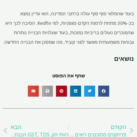
בעוד שהמלאי סוף סוף עולה ברחבי המדינה, הוא עדיין נמצא
בכ-30% מתחת לרמות הקדם-מגפניות, לפי Redfin. הסיבה לכך היא
שהמוכרים נעולים בריביות נמוכות, בעוד שעלויות הבנייה נותרות
גבוהות משמעותית מאשר לפני קוביד, מה שמסכן את הבנייה החדשה.
נושאים
שתף את הפוסט
קודם
ה
הקודם
הבא
פרויקטים מתוכננים רואים גידול מחירים גבוה יותר מאשר דירות
רווחי הון, GST, TDS: הבנת מסים בהסכמי פיתוח משותפים