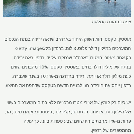
צפה בתמונה המלאה
אוסטין, טקסס, הוא השוק היחיד בארה"ב שראה ירידה בנתח הנכסים
המוערכים במיליון דולר פלוס. צילום: ברנדון בל/Getty Images
רק אחד מאזורי המטרו בארה"ב שנסקרו על ידי רדפין ראה ירידה
בנתח של מיליון דולר בתים. באוסטין, טקסס, 10% מהבתים שווים
כעת מיליון דולר או יותר, ירידה בהדרגה מ-10.1% בשנה שעברה.
רדפין ייחס את הירידה הזו לבנייה חדשה בטקסס שדחפה את ההיצע.
יש כיום רק קומץ של אזורי מטרו מרכזיים ללא בתים המוערכים בשווי
של מיליון דולר או יותר. בדטרויט, קליבלנד, פיטסבורג וקנזס סיטי, מו.,
פחות מ-1% מהבתים היו שווים שבע ספרות ביוני, כך עולה
מהמספרים של רדפין.