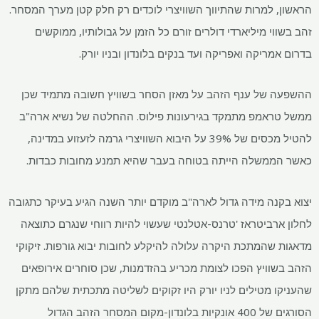
הראשון, למרות שהתיווך השוויצרי לוכדים רק חלק קטן מערך המסחר.
זהב בשווי מיליארדי דולרים זורם כל הזמן על גבולותיו, ממוקשים
בדרום אמריקה ואפריקה ועד בנקים בלונדון ובניו יורק.
ההשפעה של ענף הזהב על מאזן הסחר בשוויץ חשובה מתמיד שכן
ממשל טראמפ מתמקד בגירעונות פילוס. ההחלטה של ​​נשיא ארה"ב
להטיל מכסים של 39% על היבוא השוויצרי גרמה לזעזוע במדינה,
כאשר הממשלה הייתה בטוחה בעבר שהיא תמנע מחובות כבדות.
יצוא בקנה מידה גדול לארה"ב מוקדם יותר השנה הגיע בעיקר כתגובה
לחלון ארביטראז 'טרנס-אטלנטי שעשוי להיות רווחי שנגרם כתוצאה
מדאגות שהמתכת היקרה עלולה להיקלע לחובות יבוא גורפות. זיקוקי
הזהב בשוויץ הפכו לצומת מכריע בהזדמנות, שכן סוחרים אירופאים
שהעניקו מטילים לניו יורק היו זקוקים לשליטה מתכתית שלהם מתקן
הסורגים של 400 אונקיות בלונדון-מקום המסחר הזהב הגדול