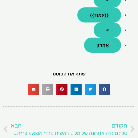
{{עמוד}}
>
אַחֲרוֹן
שתף את הפוסט
קודם
ה
הקודם
הבא
טור: נדנדה אחרונה של מלאי האלומיניום LME?
ראשית נורדי מוצא גופי זהב חדשים באיידה בשבדיה