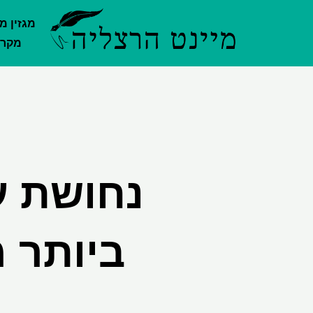
ילוג
מגזין מ
תוכן
מקרק
נחושת ע