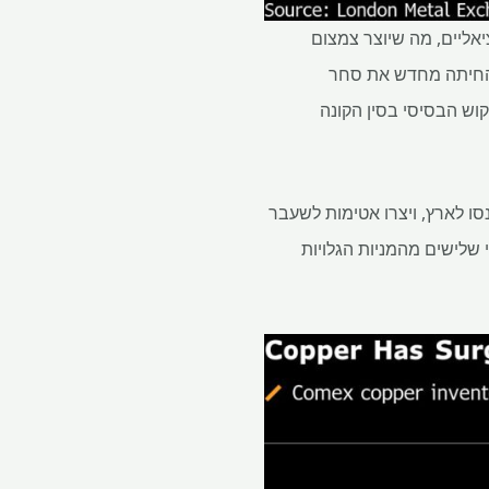
אליים, מה שיוצר צמצום
 אחרים. תוכניתו של טראמפ לבחון מחדש את שאלת המכסים על נחושת ראשונית ב-2026 החיתה מחדש את סחר
וש הבסיסי בסין הקונה
ל נחושת מזוקקת הביאה ליותר מ-650,000 טון מתכת שנכנסו לארץ, ויצרו אטימות לשעבר
 בכירה ב-StoneX Financial Ltd. היא ציינה כי שני שלישים מהמניות הגלויות