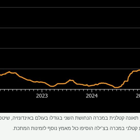
תאונה קטלנית במכרה הנחושת השני בגודלו בעולם באינדונזיה, שיטפ
 קטלני במכרה בצ'ילה הוסיפו כול מאמץ נוסף לזמינות המתכת.