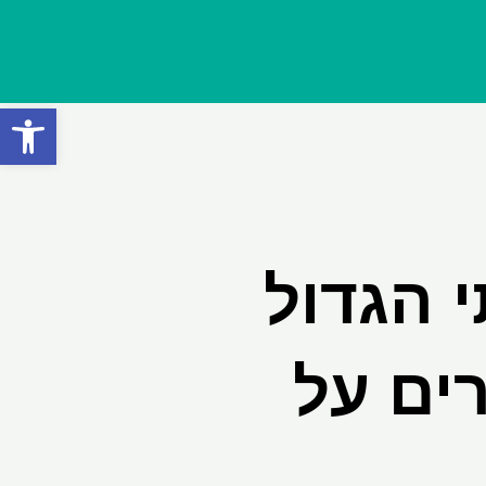
פתח סרגל
 הגדול
 בהימורים על