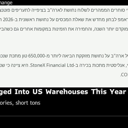
די סוחרים הממהרים לשלוח נחושת לארה"ב בציפייה לתעריפים פוטנצי
במקומות
וקדם יותר השנה, והחמירה את הזמינות במקומות אחרים גם כשהביק
"הציפייה למכסי יבוא עתידיים של ארה"ב ע
בארה"ב", כתבה נטלי סקוט-גריי, אנליסטית מתכות