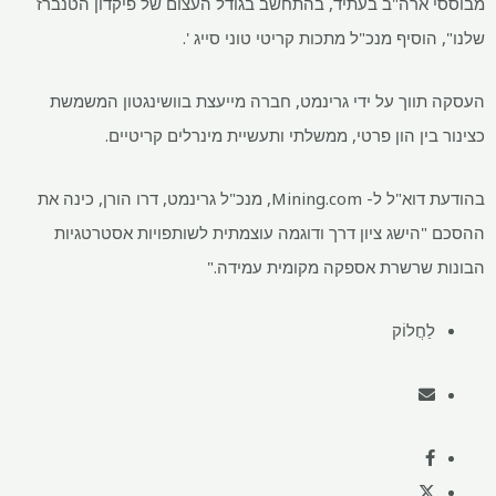
מבוססי ארה"ב בעתיד, בהתחשב בגודל העצום של פיקדון הטנברז
שלנו", הוסיף מנכ"ל מתכות קריטי טוני סייג '.
העסקה תווך על ידי גרינמט, חברה מייעצת בוושינגטון המשמשת
כצינור בין הון פרטי, ממשלתי ותעשיית מינרלים קריטיים.
בהודעת דוא"ל ל- Mining.com, מנכ"ל גרינמט, דרו הורן, כינה את
ההסכם "הישג ציון דרך ודוגמה עוצמתית לשותפויות אסטרטגיות
הבונות שרשרת אספקה ​​מקומית עמידה."
לַחֲלוֹק