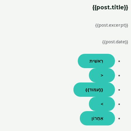
{{post.title}}
{{post.excerpt}}
{{post.date}}
רֵאשִׁית
<
{{עמוד}}
>
אַחֲרוֹן