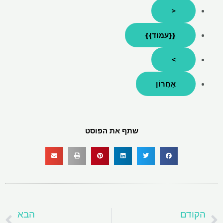
<
{{עמוד}}
>
אַחֲרוֹן
שתף את הפוסט
קודם
ה
הקודם
הבא