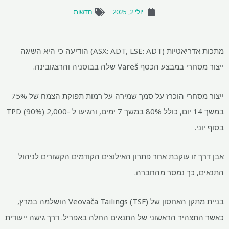
יולי 2, 2025
חדשות
מתכות אדריאטיות (ASX: ADT, LSE: ADT) הודיעה כי היא השיגה
ייצור מסחרי במבצע הכסף Vareš שלה בבוסניה והרצגובינה.
ייצור מסחרי הוכרז על סמך שמירה על רמות תפוקת הצמח של 75%
במשך 14 יום, כולל 80% במשך 7 ימים, והגיעו ל -2,000 TPD (90%)
בסוף יוני.
אבן דרך זו עוקבת אחר פתרון האילוצים הקודמים הקשורים לניהול
התנאים, כך נמסר מהחברה.
בניית מתקן האחסון של Veovača Tailings (TSF) הושלמה במרץ,
כאשר התצהיר הראשוני של התנאים החלה באפריל. דרך גישה ייעודית