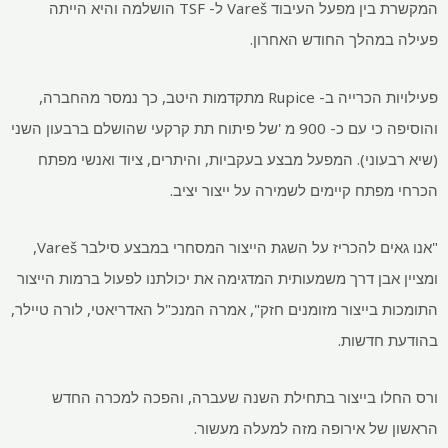
המקשרת בין מפעל העיבוד Vareš ל- TSF הושלמה והיא הייתה
פעילה במהלך החודש האחרון.
פעילויות הכרייה ב- Rupice מתקדמות היטב, כך נמסר מהחברה,
והוסיפה כי עם כ- 900 מ 'של פיתוח תת קרקעי שהושלם ברבעון השני
(שיא רבעוני). המפעל מבצע בעקביות, והיתרים, ציוד ואנשי מפתח
הכרחי מפתח קיימים לשמירה על ייצור יציב.
"אנו גאים להכריז על השגת הייצור המסחרי במבצע סילבר Vareš,
ומציין אבן דרך משמעותית המדגימה את יכולתנו לפעול ברמות הייצור
התומכות בייצור מזומנים חזק", אמרה המנכ"ל האדריאטי, לורה טיילר,
בהודעת חדשות.
ורס החלו בייצור בתחילת השנה שעברה, והפכה למכרה החדש
הראשון של אירופה מזה למעלה מעשור.