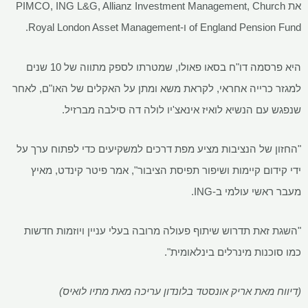
את PIMCO, ING L&G, Allianz Investment Management, Church
of England Pension Fund ו-Royal London Asset Management.
היא פרסמה דו"ח בסאו פאולו, שמטרתו לספק מתווה של 10 שנים
למגזר כרייה אחראי, לקראת משא ומתן על האקלים של האו"ם, לאחר
שנפגש עם הנשיא לואיז אינאצ'יו לולה דה סילבה מברזיל.
"החזון של הנציבות מציע מפת דרכים למשקיעים כדי לפתוח ערך על
ידי קידום קיימות ושיפור תפיסת הציבור", אמר פיטר קינדט, מאיץ
מעבר ראשי עולמי ב-ING.
"השגת זאת תדרוש שיתוף פעולה מרובה בעלי עניין ויוזמות חדשות
כמו סוכנות מינרלים בינלאומית".
(דיווח מאת אריק אונסטד בלונדון עריכה מאת מתיו לואיס)