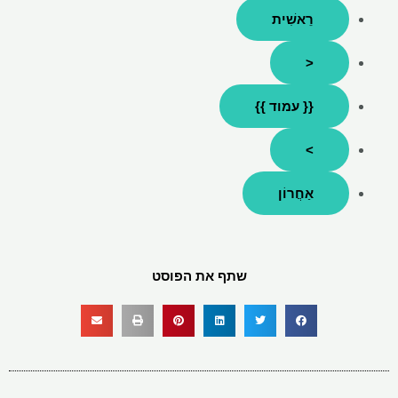
רֵאשִׁית
<
{{ עמוד }}
>
אַחֲרוֹן
שתף את הפוסט