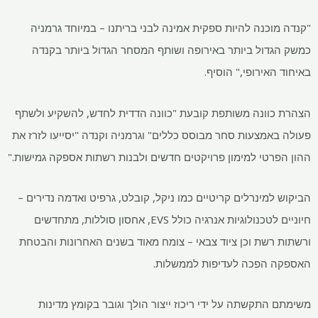
"קנדה מוכנה להיות ספקית אמינה לבני בריתנו – במיוחד גרמניה
כמשק הגדול ביותר באירופה ושותף המסחר הגדול ביותר בקנדה
באיחוד האירופי," הוסיף.
הצהרת כוונה משותפת קובעת "כוונה הדדית לחדש, להשקיע ולשתף
פעולה באמצעות סחר מבוסס כללים" וגרמניה וקנדה "יסייעו לזרז את
ההון הפרטי למימון פרויקטים חדשים ולבנות רשתות אספקה ​​גמישות."
הביקוש למינרלים קריטיים כמו ניקל, קובלט, גרפיט ואדמה נדירים –
חיוניים לטכנולוגיות אנרגיה כולל EVS, אחסון סוללות, מתחדשים
ורשתות רשת וכן ציוד צבאי – צומח מאוד בשנים האחרונות והבטחת
האספקה ​​הפכה לעדיפות לממשלות.
משימתם התקשתה על ידי ריכוז ייצור הולך וגובר בקומץ מדינות