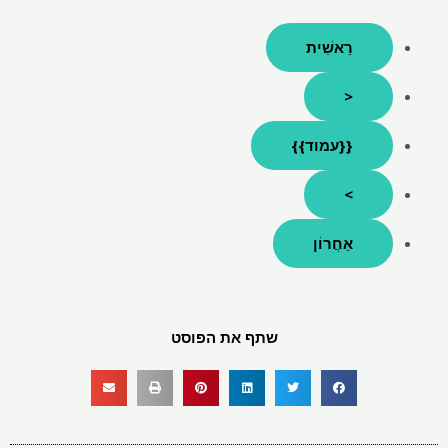
רֵאשִׁית
<
{{עמוד}}
>
אַחֲרוֹן
שתף את הפוסט