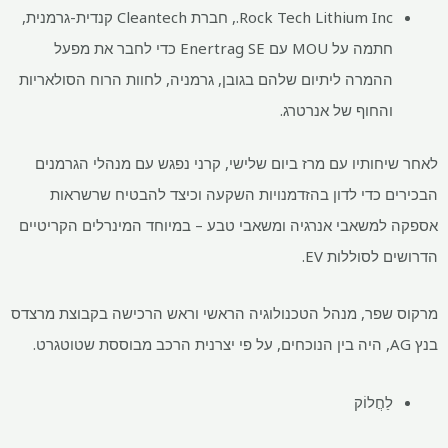
Rock Tech Lithium Inc., חברת Cleantech קנדית-גרמנית,
חתמה על MOU עם Enertrag SE כדי לחבר את מפעל
ההמרה ליתיום שלהם בגובן, גרמניה, לחוות הרוח הסולאריות
והחוף של אנרטרג.
לאחר שיחותיו עם מרז ביום שלישי, קרני נפגש עם מנהלי הגרמנים
הבכירים כדי לדון בהזדמנויות השקעה וכיצד להבטיח שרשראות
אספקה ​​למשאבי אנרגיה ומשאבי טבע – במיוחד המינרלים הקריטיים
הדרושים לסוללות EV.
מרקוס שפר, מנהל הטכנולוגיה הראשי וראש הרכישה בקבוצת מרצדס
בנץ AG, היה בין הנוכחים, על פי יצרנית הרכב מבוססת שטוטגרט.
לַחֲלוֹק