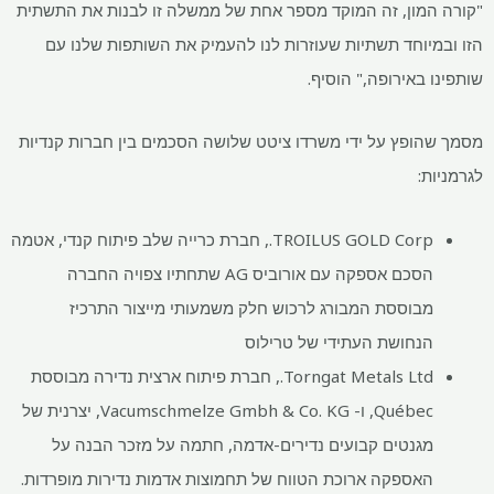
"קורה המון, זה המוקד מספר אחת של ממשלה זו לבנות את התשתית
הזו ובמיוחד תשתיות שעוזרות לנו להעמיק את השותפות שלנו עם
שותפינו באירופה," הוסיף.
מסמך שהופץ על ידי משרדו ציטט שלושה הסכמים בין חברות קנדיות
לגרמניות:
TROILUS GOLD Corp., חברת כרייה שלב פיתוח קנדי, אטמה
הסכם אספקה ​​עם אורוביס AG שתחתיו צפויה החברה
מבוססת המבורג לרכוש חלק משמעותי מייצור התרכיז
הנחושת העתידי של טרילוס
Torngat Metals Ltd., חברת פיתוח ארצית נדירה מבוססת
Québec, ו- Vacumschmelze Gmbh & Co. KG, יצרנית של
מגנטים קבועים נדירים-אדמה, חתמה על מזכר הבנה על
האספקה ​​ארוכת הטווח של תחמוצות אדמות נדירות מופרדות.