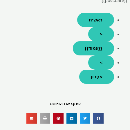
{{post.date}}
רֵאשִׁית
<
{{עמוד}}
>
אַחֲרוֹן
שתף את הפוסט