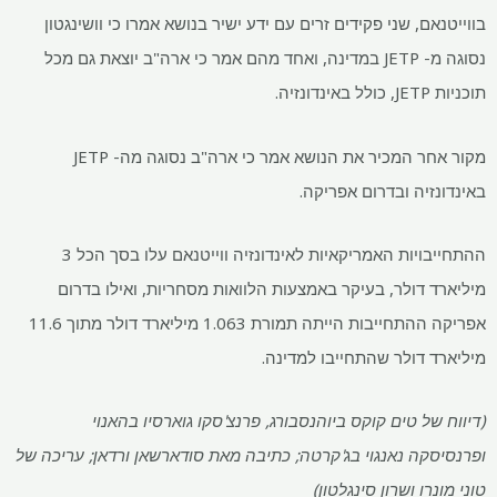
בווייטנאם, שני פקידים זרים עם ידע ישיר בנושא אמרו כי וושינגטון
נסוגה מ- JETP במדינה, ואחד מהם אמר כי ארה"ב יוצאת גם מכל
תוכניות JETP, כולל באינדונזיה.
מקור אחר המכיר את הנושא אמר כי ארה"ב נסוגה מה- JETP
באינדונזיה ובדרום אפריקה.
ההתחייבויות האמריקאיות לאינדונזיה ווייטנאם עלו בסך הכל 3
מיליארד דולר, בעיקר באמצעות הלוואות מסחריות, ואילו בדרום
אפריקה ההתחייבות הייתה תמורת 1.063 מיליארד דולר מתוך 11.6
מיליארד דולר שהתחייבו למדינה.
(דיווח של טים קוקס ביוהנסבורג, פרנצ'סקו גוארסיו בהאנוי
ופרנסיסקה נאנגוי בג'קרטה; כתיבה מאת סודארשאן ורדאן; עריכה של
טוני מונרו ושרון סינגלטון)