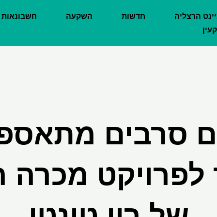
יינט הרצליה
חדשות
השקעה
חשבונאות
עין
ם סרבים מתאספי
לפרויקט מכרה ה
של ריו טינטו