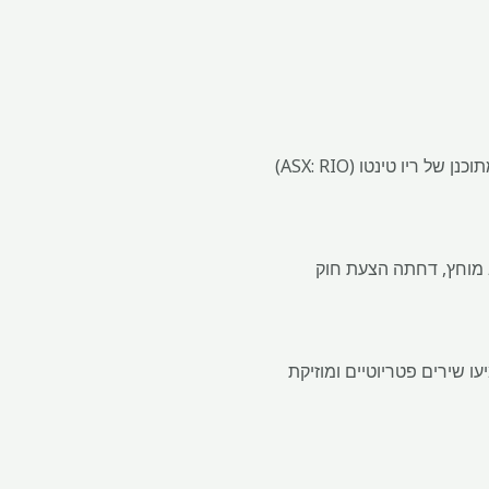
מאות מפגינים בעיירה לוז'ניצה שבמערב סרביה התגייסו ביום רביעי כדי להתנגד לפרויקט הליתיום המתוכנן של ריו טינטו (ASX: RIO)
מוחץ, דחתה הצעת חוק
שירים פטריוטיים ומוזיקת ​​