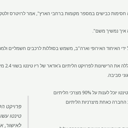
 חסימות כבישים במספר מקומות ברחבי הארץ", אמר לרויטרס זלטקו 
 איך נמשיך משם".
 ידי האיחוד האירופי וארה"ב, משמש בסוללות לרכבים חשמליים ולמכש
בשנת 2022, מ
ני סביבה.
אם ייושם, פרויקט Jadar של ריו טינטו יוכל לענות על 90% מצרכי הליתיום
 החברה כאחת מיצרניות הליתיום
פרויקט הלי
טינטו עשו
לאישור, א