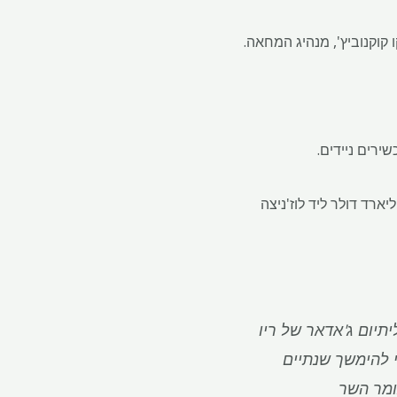
קוקנוביץ', מנהיג המחאה.
ירים ניידים.
משלת סרביה שללה את הרישיונות לפרויקט הליתיום ג'אדאר של ריו טינטו בשווי 2.4 מיליארד דולר ליד לוז'ניצה
תיום ג'אדאר של ריו
י להימשך שנתיים
ומר השר