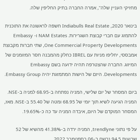
מחזיקי העניין שלה", אמרה החברה בתיק החליפין שלה.
בינואר 2020, Indiabulls Real Estate חשפה לראשונה את התוכנית
להתמזג עם חברי קבוצת השגרירות. NAM Estates ו- Embassy
One Commercial Property Developments, שתי חברות מקבוצת
אמבססי, יחליפו מניות עם IBREL כחלק מהמבנה חסר המזומנים של
המיזוג. החברה שהצטרפה תהיה ידועה בשם Embassy
Developments. היזם של הישות המתמזגת יהיה Embassy Group.
ביום המסחר של יום שלישי, המניה נפתחה ב-68.95 למניה ב-NSE.
המניה הגיעה לשיא תוך יומי של
68.95 ומטה של
55.40 ב-NSE. מאז,
המסחר המוקדם של היום, איבדה המניה עד כה כ-19.65%.
על פי נתוני trendlyne, המניה ירדה ב-41.38% מהשיא של 52
שבועות
94.5 נרשם ב-06 בספטמבר 2022.