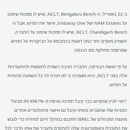
ב-22 באפריל, ה-NCLT, Bengaluru Bench, שיש לו סמכות שיפוט
על NAM Estates ושל Embassy One, אישר את המיזוג. אבל ה-
NCLT, Chandigarh Bench, שיש לו סמכות שיפוט על החברה,
השמיע מוקדם יותר כמה דאגות בהתבסס על הביקורות על המיזוג
שפרסמה מחלקת מס הכנסה.
על פי הגשת הבורסה, החברה הגיבה רשמית לחששות ולהתנגדויות
אלה בפני NCLT, והיא מאמינה כי לא תהיה לה כל השפעה מהותית
על המיזוג.
"ראוי לציין שהמיזוג כבר קיבל תמיכה גורפת מ-99.9987% מבעלי
המניות שלו שהצביעו באותו וקיבל גם אישור מרגולטורים אחרים.
מועצת המנהלים של IBREL תתכנס במהלך היום למחרת כדי לגבש
את התוכנית והאסטרטגיה שלה להתקדם ותעביר את אותו הדבר לכל