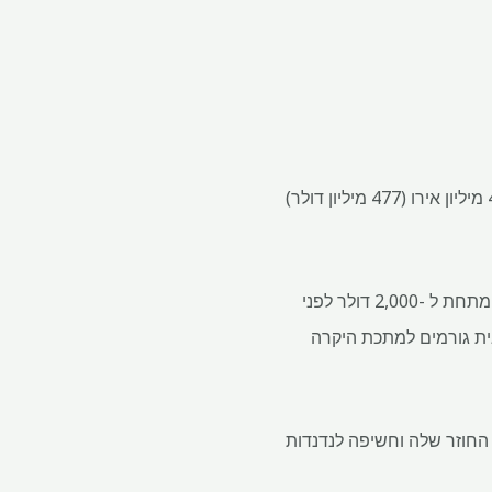
מניות Umicore SA זינקו עד 8% לאחר שחברת הזיקוק המיחזור והמתכות בלגי אמרה כי היא תניב 410 מיליון אירו (477 מיליון דולר)
זיקוק המתכות מתפזר על עצרת השיא של הזהב ליותר מ -4,000 דולר לאונקיה לראשונה. הבליון נסחר מתחת ל -2,000 דולר לפני
ית גורמים למתכת היקרה
 החוזר שלה וחשיפה לנדנדות