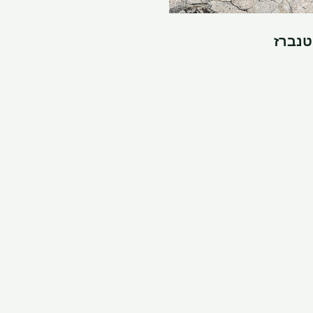
טנברז