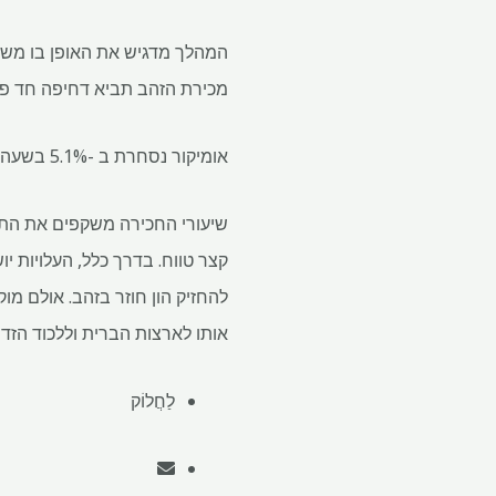
המהלך מדגיש את האופן בו משתמ
מכירת הזהב תביא דחיפה חד פעמית של 480 מיליון אירו לרווחים לפני ריבית
אומיקור נסחרת ב -5.1% בשעה 10:42 בבוקר בבריסל, והביאה לרווח השנה ל -63%.
שיעורי החכירה משקפים את התש
קצר טווח. בדרך כלל, העלויות 
להחזיק הון חוזר בזהב. אולם מו
אותו לארצות הברית וללכוד הזד
לַחֲלוֹק