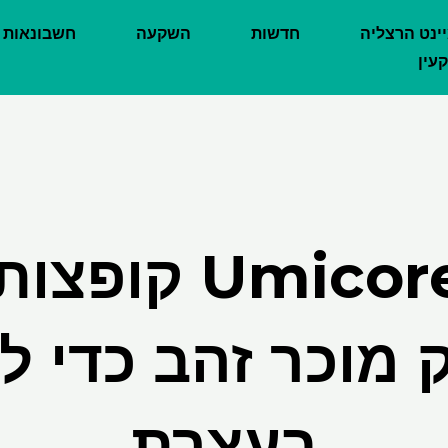
יינט הרצליה
חדשות
השקעה
חשבונאות
עין
מניות Umicore
 מוכר זהב כדי ל
בעצרת