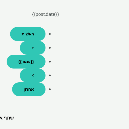
{{post.date}}
רֵאשִׁית
<
{{עמוד}}
>
אַחֲרוֹן
שתף את