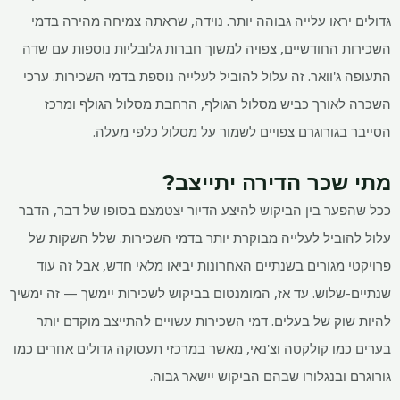
גדולים יראו עלייה גבוהה יותר. נוידה, שראתה צמיחה מהירה בדמי
השכירות החודשיים, צפויה למשוך חברות גלובליות נוספות עם שדה
התעופה ג'וואר. זה עלול להוביל לעלייה נוספת בדמי השכירות. ערכי
השכרה לאורך כביש מסלול הגולף, הרחבת מסלול הגולף ומרכז
הסייבר בגורוגרם צפויים לשמור על מסלול כלפי מעלה.
מתי שכר הדירה יתייצב?
ככל שהפער בין הביקוש להיצע הדיור יצטמצם בסופו של דבר, הדבר
עלול להוביל לעלייה מבוקרת יותר בדמי השכירות. שלל השקות של
פרויקטי מגורים בשנתיים האחרונות יביאו מלאי חדש, אבל זה עוד
שנתיים-שלוש. עד אז, המומנטום בביקוש לשכירות יימשך — זה ימשיך
להיות שוק של בעלים. דמי השכירות עשויים להתייצב מוקדם יותר
בערים כמו קולקטה וצ'נאי, מאשר במרכזי תעסוקה גדולים אחרים כמו
גורוגרם ובנגלורו שבהם הביקוש יישאר גבוה.