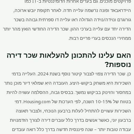
פרויקטים מוכנים. גם בערים אחרות הדומיננטיות ב-IT כמו
היידראבאד ופונה נרשמה עלייה חדה. לאחר תקופת יובש ארוכה,
גורוגרם ונוידה/נוידה הגדולה ראו עלייה דו ספרתית גבוהה בשכר
הדירה יחד עם עלייה בערכי ההון. שכר הדירה החודשי הואץ מהר יותר
ממחירי הנכסים בערי פריים רבות.
האם עלינו להתכונן להעלאות שכר דירה
נוספות?
כן. שכר הדירה צפוי לצבור קיטור נוסף בשנת 2024. העלייה בדמי
השכירות היא משחק ביקוש-היצע. העובדה היא שמלאי דיור מוכן נותר
במחסור והזינוק בביקוש נמשך. בבסיס גבוה, ההסלמה עשויה להיות
בטווח של 10-15% השנה, לפי הערכות של Housing.com. דמי
השכירות עשויים להתחיל לעלות ברבעון הנוכחי, ולצבור תאוצה
ברבעון יוני, כאשר אנשים בדרך כלל עוברים דירה לצורך הזדמנויות
עבודה טובות יותר – שנה פיננסית חדשה בדרך כלל רואה עובדים