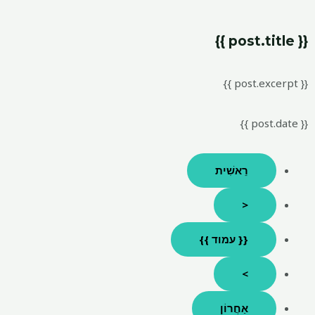
{{ post.title }}
{{ post.excerpt }}
{{ post.date }}
רֵאשִׁית
<
{{ עמוד }}
>
אַחֲרוֹן