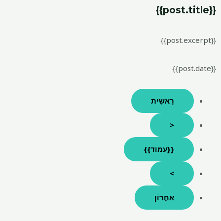
{{post.title}}
{{post.excerpt}}
{{post.date}}
רֵאשִׁית
<
{{עמוד}}
>
אַחֲרוֹן