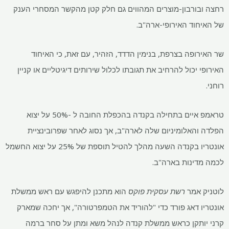
רחצה ובורבון-מוצרים המהווים גם חלק קטן מהקשר המסחרי הענק
של האיחוד האירופי-ארה"ב.
שר האירופה בצרפת, בנימין הדדד, הזהיר, עם זאת, כי האיחוד
האירופי יכול להרחיב את תגובתו לכלול שירותים דיגיטליים או קניין
רוחני.
טראמפ איים בתחילה בקנדה בהכפלת החובה ל -50% על יצוא
הפלדה והאלומיניום שלה לארה"ב, אך נסוג לאחר שפרובינציית
אונטריו בקנדה השעה מהלך להטיל תוספת של 25% על יצוא החשמל
לכמה מדינות בארה"ב.
לוטניק אמר
רשת עסקית פוקס
הוא מתכנן להיפגש עם ראש ממשלת
אונטריו דאג פורד כדי "להוריד את הטמפרטורה", אך יחכה שמארק
קרני יותקן כראש ממשלת קנדה לנהל משא ומתן על סחר ברמה