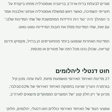
סגרים לבעלות ברית ארה"ב בריטניה ואוסטרליה מתחו ביקורת על
תעריפי השמיכה, כאשר ראש ממשלת אוסטרליה אנתוני אלבנזה אמר
כי המהלך היה "נגד רוח הידידות המתמשכת של שתי המדינות שלנו."
עם זאת, שתי המדינות פסלו את חובות המיידיות-טאט-טאט.
המדינות האחרות שנפגעו ביותר מהתעריפים הן ברזיל, מקסיקו ודרום
קוריאה, שכולן נהנו מכל רמה של פטורים או מכסות.
חוט דנטלי ליהלומים
27 מדינות האיחוד האירופי מושפעות פחות, לעת עתה. מכון קיל
בגרמניה העריך פגיעה בתפוקת האיחוד האירופי של 0.02%בלבד,
מכיוון ש" רק חלק קטן "של המוצרים הממוקדים מיוצאים לארה"ב.
אמצעי הנגד של האיחוד האירופי כוללים חוט דנטלי, יהלומים, חלוקי