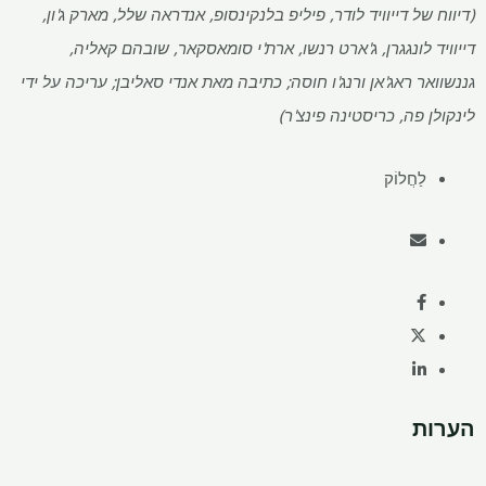
(דיווח של דייוויד לודר, פיליפ בלנקינסופ, אנדראה שלל, מארק ג'ון,
דייוויד לונגגרן, ג'ארט רנשו, ארת'י סומאסקאר, שובהם קאליה,
גננשוואר ראג'אן ורנג'ו חוסה; כתיבה מאת אנדי סאליבן; עריכה על ידי
לינקולן פה, כריסטינה פינצ'ר)
לַחֲלוֹק
הערות