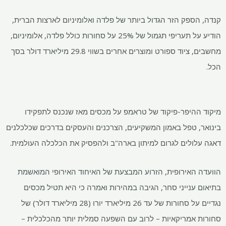
קנדה, הספק הזר הגדול ביותר של פלדה ואלומיניום לארצות הברית,
הודיע ​​על תעריפי תגמול של 25% על סחורות כולל פלדה, אלומיניום,
מחשבים, ציוד ספורט ומוצרים אחרים בשווי 29.8 מיליארד דולר בסך
הכל.
מיקוד ההיפר-פיקוד של טראמפ על מכסים מאז שנכנס לתפקידו
בינואר, טפל באמון המשקיעים, הצרכנים והעסקים בדרכים שכלכלנים
דאגה עלולים לגרום למיתון בארה"ב ולהפסיק את הכלכלה העולמית.
הוועדה האירופית, הזרוע המבצעת של האיחוד האירופי המואשמת
בתיאום ענייני סחר, הגיבה במהירות ואמרה כי היא תטיל מכסים
נגדיים על סחורות של עד 26 מיליארד יורו (28 מיליארד דולר) של
סחורות אמריקאיות – לרוב עם השפעה סמלית יותר מהכלכלית –