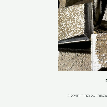
טולות ניקל כמו ליתיום ברזל פוספט או LPF והקירור המשמעותי של מחירי הניקל בו