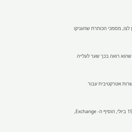
ונות נחושת מטרי, שנאגרו מחוץ לצו, מסמכי הכותרת שהעניקו
ון שהוא רואה בכך שער לעלייה
שלוח הוא אפשרות אטרקטיבית עבור
לבעלי המתכת תהיה אפשרות למקם אותה על צו, מה שהופך אותו למסירה כנגד חוזי LME, החל מה -15 ביולי, הוסיף ה- Exchange,