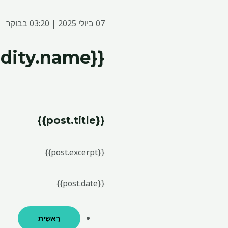
07 ביולי 2025 | 03:20 בבוקר
{{commodity.name}}
{{post.title}}
{{post.excerpt}}
{{post.date}}
רֵאשִׁית