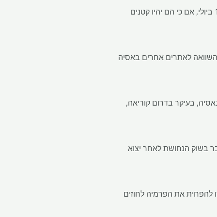
כמה כמויות נוספות של נחושת היו צפויות להגיע למחסנים הרשומים ב- LME בהונג קונג לקראת ה- 15 ביולי, אם כי הם יהיו קטנים
בהשוואה לאתרים אחרים באסיה
תוני ה- LME, היו 11,356 טונות של נחושת מאוחסנים בסך הכל במחסנים הרשומים ב- LME באסיה, בעיקר בדרום קוריאה,
מתכת למחסנים הרשומים ב- LME בגלל הידוק שנצבר בשוק הנחושת לאחר יצוא
9 טון, אם כי הם צברו ביולי, ועזרו להפחית את הפרמיה לחוזים