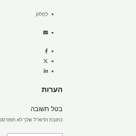
לַחֲלוֹק
הערות
בטל תשובה
כתובת הדוא"ל שלך לא תפורסם