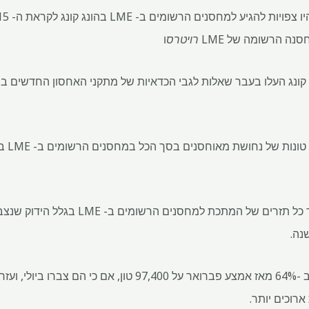
נה הרשומה של LME
רויטרס
ו
ג קונג העלו בעבר שאלות לגבי הכדאיות של מתקני האחסון החדשים 
על פי נ
עם זאת, השוק עוקב מקרוב אחר כל תזרים של ה
נה.
מניות הנחושת של LME יורדות ב -64% מאז אמצע פברואר על 7,400
ארוכים יותר.