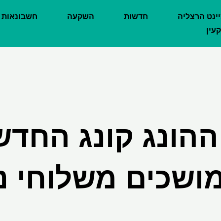
יינט הרצליה
חדשות
השקעה
חשבונאות
עין
ההונג קונג החדש