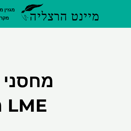
ילוג
מגזין מ
תוכן
מקרק
מחסני 
LME מושכים משלוחי נחושת