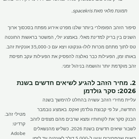
תמונת מלאי מאת spacekris.
סיפור הזהב הפופולרי ביותר שלנו מפרט אירוע מפתח בסכסוך ארוך
השנים בין בריק למדינת מאלי. באמצע יולי, המשטר בראשות החונטה
טס לתוך מתחם מכרות לולו-גונקוטו ויצא עם כ-35,000 אונקיות זהב.
באותו זמן, הפעילות כבר נאלצה להפסיק את הפעילות עקב תפיסת
זהב מוקדמת יותר והושמה בניהול זמני.
2. מחיר הזהב להגיע לשיאים חדשים בשנת
2026: סקר גולדמן
עליית מחירי הזהב עשויה בהחלט להימשך בשנה
החדשה, על פי קבוצת גולדמן זאקס. באמצע נובמבר
מטילי זהב.
הבנק סקר את לקוחותיו ומצא שרבים מהם מצפים לזהב
קרדיט:
לשבור שיאים חדשים בשנת 2026. כשליש מהנשאלים
Adobe
רואים שהמחירים יגיעו ל-5,000 דולר לאונקיה עד לזמן