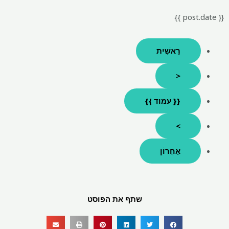
{{ post.date }}
רֵאשִׁית
<
{{ עמוד }}
>
אַחֲרוֹן
שתף את הפוסט