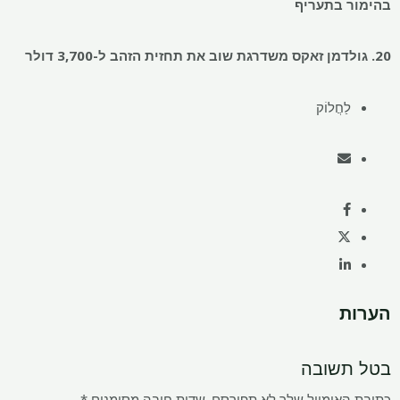
בהימור בתעריף
20. גולדמן זאקס משדרגת שוב את תחזית הזהב ל-3,700 דולר
לַחֲלוֹק
הערות
בטל תשובה
כתובת האימייל שלך לא תפורסם.
שדות חובה מסומנים
*