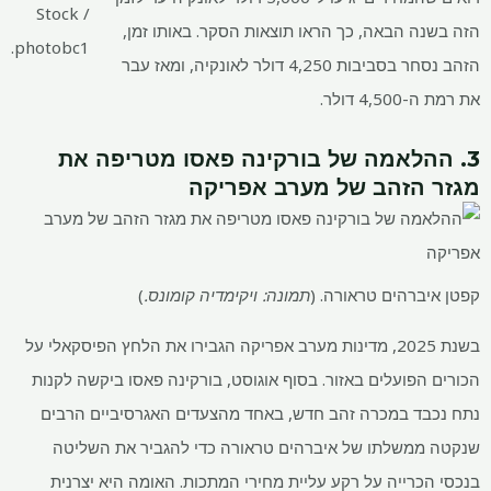
Stock /
הזה בשנה הבאה, כך הראו תוצאות הסקר. באותו זמן,
photobc1.
הזהב נסחר בסביבות 4,250 דולר לאונקיה, ומאז עבר
את רמת ה-4,500 דולר.
3. ההלאמה של בורקינה פאסו מטריפה את
מגזר הזהב של מערב אפריקה
קפטן איברהים טראורה. (
תמונה: ויקימדיה קומונס.
)
בשנת 2025, מדינות מערב אפריקה הגבירו את הלחץ הפיסקאלי על
הכורים הפועלים באזור. בסוף אוגוסט, בורקינה פאסו ביקשה לקנות
נתח נכבד במכרה זהב חדש, באחד מהצעדים האגרסיביים הרבים
שנקטה ממשלתו של איברהים טראורה כדי להגביר את השליטה
בנכסי הכרייה על רקע עליית מחירי המתכות. האומה היא יצרנית