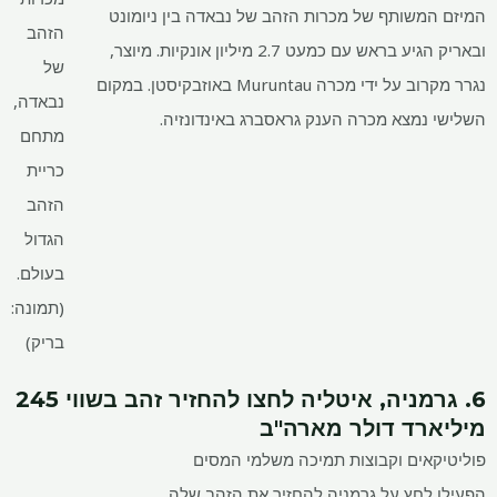
המיזם המשותף של מכרות הזהב של נבאדה בין ניומונט
הזהב
ובאריק הגיע בראש עם כמעט 2.7 מיליון אונקיות. מיוצר,
של
נגרר מקרוב על ידי מכרה Muruntau באוזבקיסטן. במקום
נבאדה,
השלישי נמצא מכרה הענק גראסברג באינדונזיה.
מתחם
כריית
הזהב
הגדול
בעולם.
(תמונה:
בריק)
6. גרמניה, איטליה לחצו להחזיר זהב בשווי 245
מיליארד דולר מארה"ב
פוליטיקאים וקבוצות תמיכה משלמי המסים
הפעילו לחץ על גרמניה להחזיר את הזהב שלה