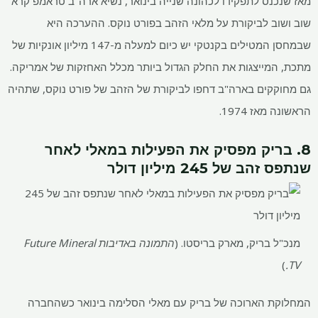
מאז שנכנס לתפקידו לכהונה שנייה בינואר, נשיא ארה"ב טראמפ קרא
שוב ושוב לביקורת על מלאי הזהב בפורט נוקס. ההערכה היא
שבמחסן המטילים בקנטקי יש כיום למעלה מ-147 מיליון אונקיות של
מתכת, המייצגות את החלק הגדול ביותר מכלל האחזקות של אמריקה.
גם מחוקקים בארה"ב דחפו לביקורת של הזהב של פורט נוקס, שתהיה
הראשונה מאז 1974.
8. בריק מפסיק את הפעילות במאלי לאחר
שנתפס זהב של 245 מיליון דולר
מנכ"ל בריק, מארק בריסטו. (
התמונה באדיבות Future Mineral
)
TV.
המחלוקת הארוכה של בריק עם מאלי הסלימה בינואר כשהחברה