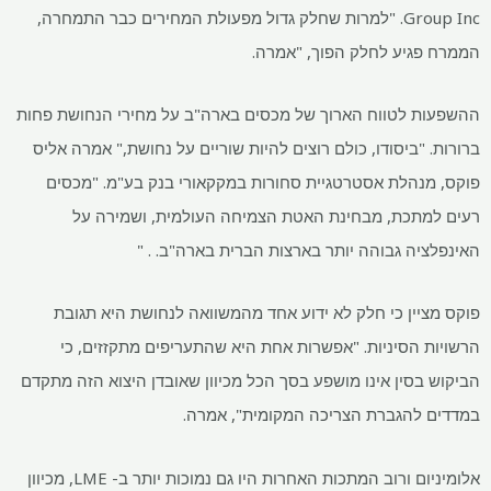
Group Inc. "למרות שחלק גדול מפעולת המחירים כבר התמחרה,
הממרח פגיע לחלק הפוך, "אמרה.
ההשפעות לטווח הארוך של מכסים בארה"ב על מחירי הנחושת פחות
ברורות. "ביסודו, כולם רוצים להיות שוריים על נחושת," אמרה אליס
פוקס, מנהלת אסטרטגיית סחורות במקקאורי בנק בע"מ. "מכסים
רעים למתכת, מבחינת האטת הצמיחה העולמית, ושמירה על
האינפלציה גבוהה יותר בארצות הברית בארה"ב. . "
פוקס מציין כי חלק לא ידוע אחד מהמשוואה לנחושת היא תגובת
הרשויות הסיניות. "אפשרות אחת היא שהתעריפים מתקזזים, כי
הביקוש בסין אינו מושפע בסך הכל מכיוון שאובדן היצוא הזה מתקדם
במדדים להגברת הצריכה המקומית", אמרה.
אלומיניום ורוב המתכות האחרות היו גם נמוכות יותר ב- LME, מכיוון