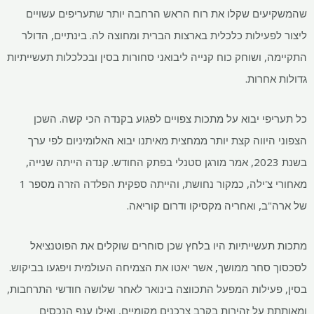
שהמשקיעים שקלו את רוח הראש הרחבה יותר שתעריפים עשויים
ליצור לפעילות כלכלית בארצות הברית ומחוצה לה. בינתיים, הדולר
התקיימה, ושוחק כוח קנייה ליבואני סחורות בסין ובכלכלות תעשייתיות
גדולות אחרות.
כל תעריפי יבוא על מתכות צפויים לפגוע בקנדה הכי קשה. השכן
הצפוני היווה קצת יותר ממחצית מאיתנו יבוא האלומיניום לפי ערך
בשנת 2023, אמר מורגן סטנלי בפתק החודש. קנדה הייתה שנייה,
מאחורי צ'ילה, כמקור נחושת, והייתה ספקית הפלדה הזרה מספר 1
של ארה"ב, ואחריה מקסיקו ודרום קוריאה.
מתכות תעשייתיות היו בלחץ שכן סוחרים שוקלים את הפוטנציאל
לסכסוך סחר ממושך, אשר יאטו את הצמיחה העולמית ויפגעו בביקוש.
בסין, פעילות המפעל התכווצה בינואר לאחר שלושה חודשי התרחבות,
ומאותתת על זהירות בקרב צרכנים מקומיים, ואילו ענף הנכסים