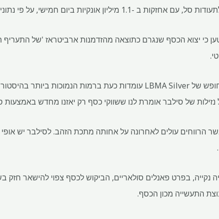
ליון אונקיות ביום חמישי, על פי נתונים שנערכו על ידי
יאל גאלי מ- TD Securities טען כי יצוא הכסף שנגרם כתוצאה מהזדמנות ארביטראז 'של הת
י.
"ההערכות שלנו לגבי צדרנות החופש של LBMA Silver עומדות כעת ברמות הנמוכו
נזילות של סילבר אומרת לנו ששווקי כסף רק יאזנו מחדש באמצעות סו
 עלתה השנה ב -27%, כאשר הרווחים עולים לאחרונה על אחותה מתכת הזהב. לסילבר יש
יה נקייה, בפרט פאנלים סולאריים, הביקוש לכסף צפוי להישאר חזק ב
בוצת התעשייה מכון הכסף.