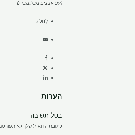
(עם קבצים מבלומברג)
לַחֲלוֹק
הערות
בטל תשובה
כתובת הדוא"ל שלך לא תפורסם