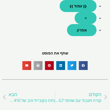
{{ עמוד }}
>
אַחֲרוֹן
שתף את הפוסט
קודם
ה
הקודם
הבא
קנדה תעבוד עם שותפי G7 כדי להבטיח עסקאות אספקת מינרלים קריטיות, אומר השר
נתח בקוביית זהב של 410 פאונד עשוי להימכר בחדלות פירעון אוסטרית