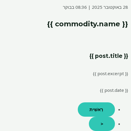
28 באוקטובר 2025 | 08:36 בבוקר
{{ commodity.name }}
{{ post.title }}
{{ post.excerpt }}
{{ post.date }}
רֵאשִׁית
<