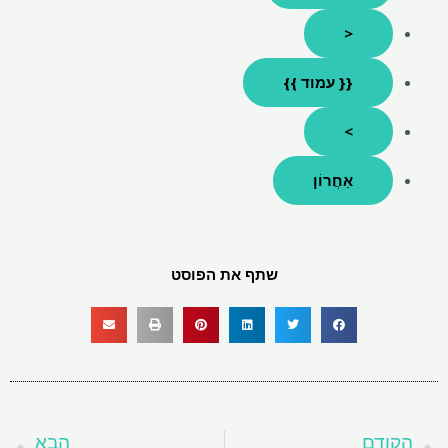
<
{{ עמוד }}
>
אַחֲרוֹן
שתף את הפוסט
קודם
ה
הקודם
הבא