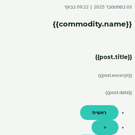
03 בספטמבר 2025 | 09:22 בבוקר
{{commodity.name}}
{{post.title}}
{{post.excerpt}}
{{post.date}}
רֵאשִׁית
<