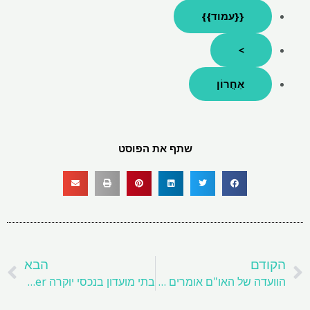
{{עמוד}}
>
אַחֲרוֹן
שתף את הפוסט
קודם
ה
הקודם
הבא
הוועדה של האו"ם אומרים כי פורטוגל שמרה על מידע על מכרה ליתיום מהבחינה הציבורית
בתי מועדון בנכסי יוקרה Uber מקבלים שדרוג יוקרה