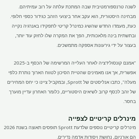
לשנה טרנספורמטיבית שבה המתכת עלתה על רוב עמיתיהם.
מבחינה היסטורית, הוא עקב אחר ביצועי הזהב כגידור כספי חלופי.
כעת, מעמדו החדש שהשיג כמינרל קריטי לתפקידו באנרגיה נקייה
ובתשתית בינה מלאכותית, הפך את המקרה שלו לחזק עוד יותר,
בעצור על ידי גירעונות אספקה ​​מתמשכים.
"אמנם קונסולידציה לאחר העלייה המרשימה של הכסף ב-2025
אפשרית, אך אנו מאמינים שהטיית הסיכון לטווח הארוך נותרת כלפי
מעלה", כתבו אנליסטים של Sprott, ובמקביל ציינו כי יחס המחירים
של זהב לכסף קרוב לשיאים היסטוריים, כלומר האחרון עדיין מוערך
בחסר.
מינרלים קריטיים לצפייה
מינרלים קריטיים נוספים שלדעת Sprott תופסים תאוצה בשנת 2026
הם אורניום, נחושת ויסודות אדמה נדירים.