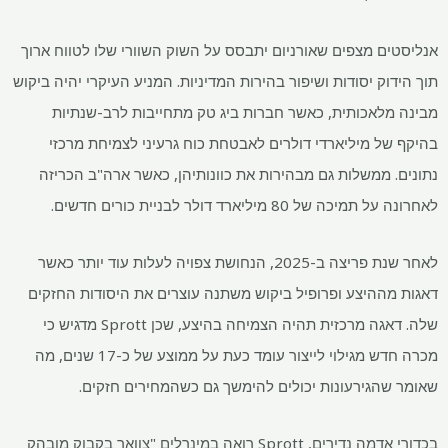
אנליסטים מצפים שאורניום יתבסס על השוק השוורי שלו לטווח ארוך
תוך הידוק יסודות ושיפור בהירות המדיניות. המניע העיקרי יהיה ביקוש
מבינה מלאכותית, כאשר חברות ביג טק מתחייבות לרב-שנתיות
בהיקף של מיליארדי דולרים לאבטחת כוח גרעיני לצמיחת מרכזי
נתונים. ממשלות גם מבהירות את כוונותיהן, כאשר ארה"ב הכריזה
לאחרונה על תמיכה של 80 מיליארד דולר לבניית כורים חדשים.
לאחר שנת פריצה ב-2025, הנחושת צפויה לעלות עוד יותר כאשר
דאגות מההיצע ופרופיל ביקוש משתנה עוצרים את היסודות החזקים
שלה. דאגה מרכזית תהיה הצמיחה בהיצע, שכן Sprott מדגיש כי
מכרה חדש מגילוי לייצור עומד כעת על ממוצע של כ-17 שנים, מה
שאומר שהגירעונות יכולים להימשך גם כשהמחירים חזקים.
בכדורי אדמה נדירים, Sprott רואה במינרלים "צוואר בקבוק מובהק