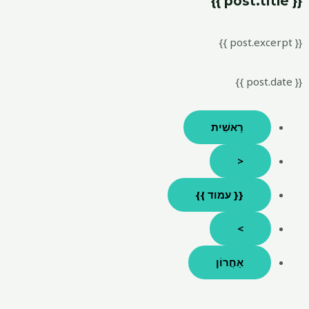
{{ post.title }}
{{ post.excerpt }}
{{ post.date }}
רֵאשִׁית
<
{{ עמוד }}
>
אַחֲרוֹן