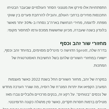
התפתחויות אלו פירקו את מנגנוני הסחר העולמיים שבעבר הבטיחו
התכנסות מחירים ברחבי העולם, והובילו להרחבת פערים בין שווקי
מפתח. לדוגמה, מחירי הנחושת בארה"ב נסחרו ב-30% יותר מאשר
בלונדון בשנה שעברה, מכיוון שחששות ממכס גרמו למחסור מקומי.
מחזורי שור זהב וכסף
בדו"ח שלה, Sprott הדגישה כי מינרלים מסוימים, במיוחד זהב וכסף,
יישארו במחזורי השוורים שלהם בשל החשיבות האסטרטגית של
המתכות.
במקרה של זהב, מחזור השוורים החל בשנת 2022 כאשר מעצמות
המערב הקפיאו את יתרות המט"ח של רוסיה, מה שגרר הערכה מחדש
של נכסים "בטוחים". על רקע זה, בנקים מרכזיים גלובליים צברו מאז
מטילים ברמות חסרות תקדים, כאשר סין מתגלה כקונה הדומיננטי.