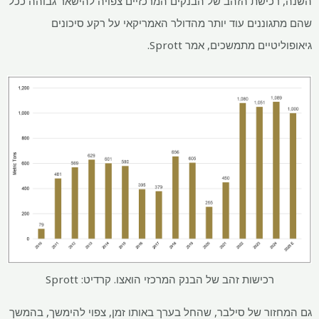
השנה, רכישת הזהב של הבנקים המרכזיים צפויה להישאר גבוהה ככל
שהם מתגוננים עוד יותר מהדולר האמריקאי על רקע סיכונים
גיאופוליטיים מתמשכים, אמר Sprott.
רכישות זהב של הבנק המרכזי הואצו. קרדיט: Sprott
גם המחזור של סילבר, שהחל בערך באותו זמן, צפוי להימשך, בהמשך