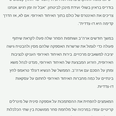
בודריס בראיון בשולי ועידת מינכן לביטחון. "אבל זה זמן רגיש. אנחנו
צריכים את האינטרס של כולם בתוך האיחוד האירופי. אם לא, אז הדרך
קדימה היא דו-צדדית".
במשך חודשים ארה"ב ושותפות הסחר שלה פעלו לקראת שיתוף
פעולה כדי לגמול את שרשרות האספקה ​​שלהם מסין ולהבטיח גישה
יציבה למשאבים מרכזיים. בירות האיחוד האירופי העניקו לנציבות
האירופית, הזרוע המבצעת של האיחוד האירופי, מנדט לנהל משא
ומתן על הסכם עם ארה"ב. הממשל של הנשיא דונלד טראמפ לחץ
בינתיים על כמה מחברות האיחוד האירופי לחתום על עסקאות
דו-צדדיות.
המאמצים להפחית את ההסתמכות על אספקה ​​סינית של מינרלים
קריטיים עמדו במרכזה של מלחמת סחר ממושכת בין שתי הכלכלות