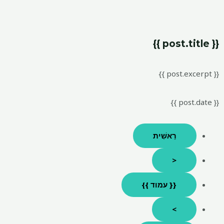
{{ post.title }}
{{ post.excerpt }}
{{ post.date }}
רֵאשִׁית
<
{{ עמוד }}
>