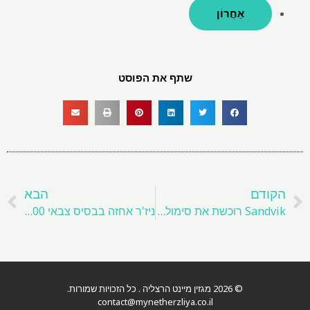
אַחֲרוֹן
שתף את הפוסט
קודם
ה
הקודם
הבא
Sandvik רוכשת את סימולציית ThoroughTec של דרום אפריקה
ניז'ר ​​אחזה בבסיס צבאי 1,000 ט' של עוגת צהובה: FT
© 2026 מגזין מיינט הרצליה . כל הזכויות שמורות.
contact@mynetherzliya.co.il