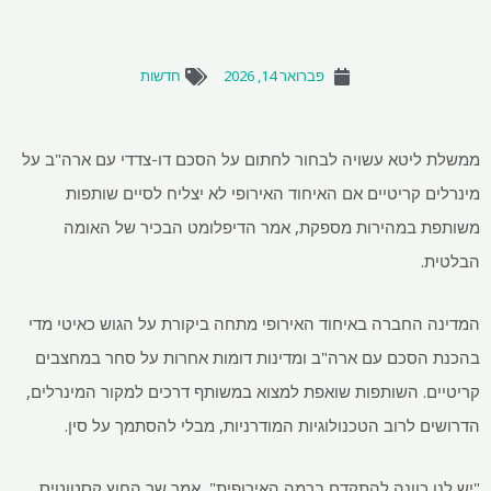
פברואר 14, 2026
חדשות
ממשלת ליטא עשויה לבחור לחתום על הסכם דו-צדדי עם ארה"ב על
מינרלים קריטיים אם האיחוד האירופי לא יצליח לסיים שותפות
משותפת במהירות מספקת, אמר הדיפלומט הבכיר של האומה
הבלטית.
המדינה החברה באיחוד האירופי מתחה ביקורת על הגוש כאיטי מדי
בהכנת הסכם עם ארה"ב ומדינות דומות אחרות על סחר במחצבים
קריטיים. השותפות שואפת למצוא במשותף דרכים למקור המינרלים,
הדרושים לרוב הטכנולוגיות המודרניות, מבלי להסתמך על סין.
"יש לנו כוונה להתקדם ברמה האירופית", אמר שר החוץ קסטוטיס