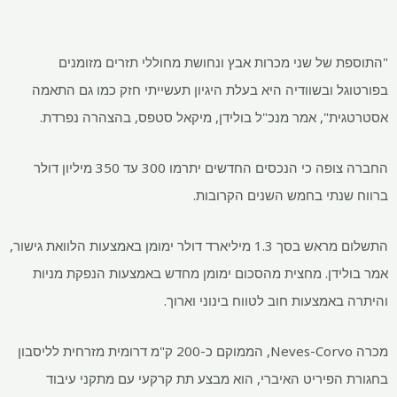
 של שני מכרות אבץ ונחושת מחוללי תזרים מזומנים
ל ובשוודיה היא בעלת היגיון תעשייתי חזק כמו גם התאמה
ת", אמר מנכ"ל בולידן, מיקאל סטפס, בהצהרה נפרדת.
החברה צופה כי הנכסים החדשים יתרמו 300 עד 350 מיליון דולר
נתי בחמש השנים הקרובות.
התשלום מראש בסך 1.3 מיליארד דולר ימומן באמצעות הלוואת גישור,
ידן. מחצית מהסכום ימומן מחדש באמצעות הנפקת מניות
אמצעות חוב לטווח בינוני וארוך.
מכרה Neves-Corvo, הממוקם כ-200 ק"מ דרומית מזרחית לליסבון
הפיריט האיברי, הוא מבצע תת קרקעי עם מתקני עיבוד