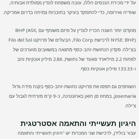
מכירת הנכסים הללו, עזבה משפחת לונדין ממולדת אבותיה,
ואירופה, כדי להתמקד בעיקר בתוכניות צמיחה בדרום אמריקה.
מוקדם יותר השנה הכריז לונדין על מיזם משותף עם BHP (ASX,
NYSE: BHP) לרכישת Filo Corp, הבעלים של פרויקט Filo del Sol
 פקדון הנחושת-זהב-כסף מתגאה במשאבים מוערכים של
לפחות 2.2 מיליארד פאונד של נחושת, 2.86 מיליון אונקיות זהב
 גם תפסו את פרויקט נחושת-זהב-כסף בקנה מידה גדול
Josemaría, במחוז סן חואן בארגנטינה, כ-9 ק"מ מזרחית לגבול עם
ון תעשייתי והתאמה אסטרטגית
ידן, לרכישת שני המכרות יש "היגיון תעשייתי והתאמה