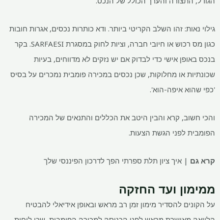
הגודל, התצורה והערך הכולל של הנכס.
גילוי נאות: זהו השלב הקריטי ביותר. ודא כותרות נכסים, אגרות חובות
כגון מס רכוש או חיובי חברה, וציות לחוק במסגרת SARFAESI. בקר
בנכס באופן אישי כדי לבדוק אם יש נזקים לא מדווחים, בעיות
שכונתיות או מחלוקות, שכן נכסים במכירה פומבית נמכרים על בסיס
'כפי שהוא איפה-הוא'.
והכי חשוב, קרא והבין היטב את הכללים והתנאים של המכירה
הפומבית לפני הגשת הצעות.
קרא גם
| איך ציון תלת ספרתי הפך לדרכון הפיננסי שלך
ממימון ועד החזקה
על הקונים להסדיר מימון זמן רב מראש ובאופן אידיאלי להבטיח
הלוואה מאושרת מראש לפני הכניסה למכירה הפומבית, שכן לוחות