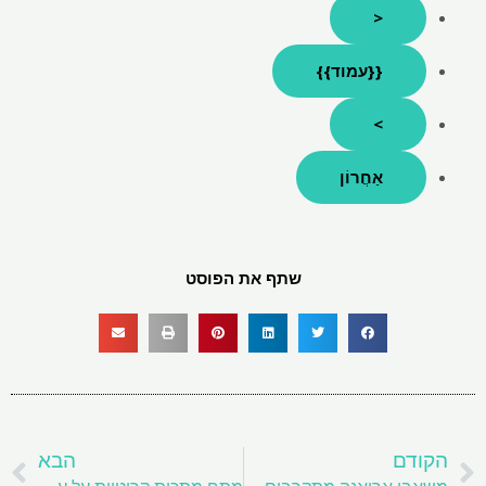
<
{{עמוד}}
>
אַחֲרוֹן
שתף את הפוסט
קודם
ה
הקודם
הבא