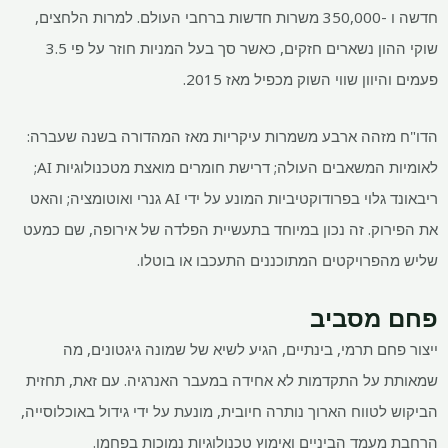
חדשה ו -350,000 משרות חדשות ברחבי העולם. למרות הלחצים,
שוקי ההון נשארים חזקים, כאשר סך בעל המניות חוזר על פי 3.5
פעמים והיוון שווי השוק מכפיל מאז 2015.
הדו"ח מזהה ארבע משמרות עיקריות מאז המהדורה בשנה שעברה:
לאומיות המשאבים העולה; דרישת חומרים מואצת מטכנולוגיות AI;
ריבאונד גלוי בפרודוקטיביות המונע על ידי AI גנרי ואוטומציה; והאט
את הפירוק. זה נכון במיוחד בתעשיית הפלדה של אירופה, שם כמעט
שליש מהפרויקטים המתוכננים התעכבו או בוטלו.
פחם מסביב
ייצור פחם תרמי, בינתיים, הגיע לשיא של שמונה גיגטונים, מה
שמאותת על התקדמות לא אחידה במעבר האנרגיה. עם זאת, תחזית
הביקוש לטווח הארוך נותרה חיובית, מונעת על ידי גידול באוכלוסייה,
הרחבת מעמד הביניים ואימוץ טכנולוגיות נמוכות בפחמן.