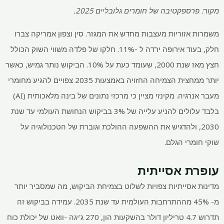
מקור: פרספקטיבה של חומרים גלובליים 2025.
משמרות אזוריות מעצבות מחדש את המגזר. סין וצפון אמריקה צברו
חלק, בעוד אירופה ירדה ל -11%. חלקו של פלדה משווי השוק הכולל
חצץ מאז שנת 2000, שעומד כעת על 10%. הביקוש נותר גמיש, כאשר
יותר ממחצית הצמיחה החזויה באמצעות 2035 צפויים להגיע מחומרי
מעבר אנרגיה. מקינזי מציין כי מרכזי נתונים של בינה מלאכותית (AI)
בלבד עלולים להניע עלייה של 3% בביקוש הנחושת העולמי עד שנת
2030, ולהדגיש את ההשפעה ההולכת וגוברת של הטכנולוגיה על
שוקי חומרי הגלם.
עופרת אסייתית
מדינות אסייתיות צפויות לשלוט בצמיחת הביקוש, מה שמסביר יותר
מ- 45% מההתרחבות העולמית עד שנת 2035. עמידה בביקוש זה
תדרוש 4.7 טריליון דולר בהשקעות הון, 270 ג'יגה -וואט של יכולת כוח