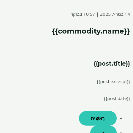
14 במרץ, 2025 | 10:57 בבוקר
{{commodity.name}}
{{post.title}}
{{post.excerpt}}
{{post.date}}
רֵאשִׁית
<