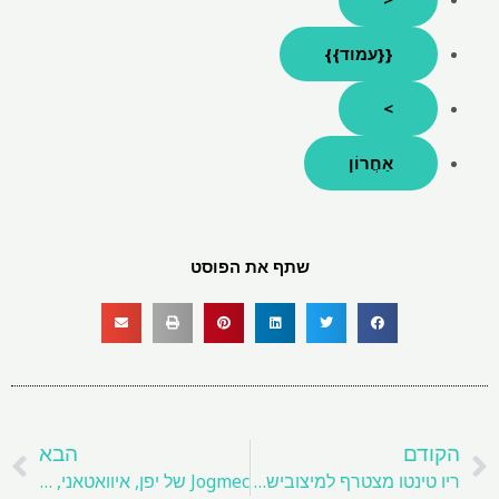
{{עמוד}}
>
אַחֲרוֹן
שתף את הפוסט
קודם
ה
הקודם
הבא
ריו טינטו מצטרף למיצובישי כמשקיע בפרויקט מיחזור ארה"ב
Jogmec של יפן, איוואטאני, להשקיע 120 מיליון דולר בפרויקט Earths נדיר צרפתי