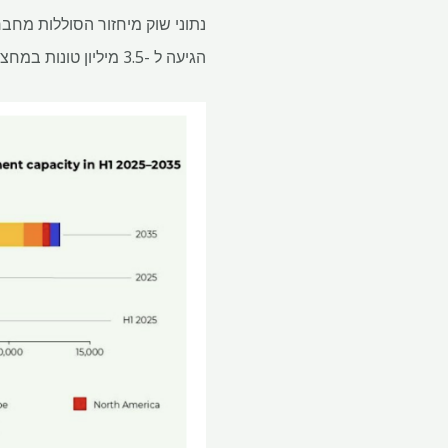
הגיעה ל -3.5 מיליון טונות במחצית הראשונה של 2025, כאשר גרפיט מהווה בערך 10-15% מאותה המסה.