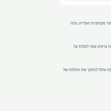
ייצור, שהיוו יותר ממחצית העלייה. נפח
 גרפיט צפוי לעלות על
10 טונות של גרפיט המיוצר באירופה עלול לחתוך את התלות של