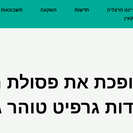
יינט הרצליה
חדשות
השקעה
חשבונאות
עין
פכת את פסולת 
ות גרפיט טוהר 