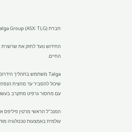
חברת Talga Group (ASX: TLG) השיקה את Talnode-R, אנודה גרפיט העשויה מפסולת סוללת ליתיום-יון ממוחזרת.
החיים.
שיכול להסביר עד מחצית הנפח ש
עם מחסור גרפיט מתקרב בעשור 
עולמית באמצעות טכנולוגיה מודו