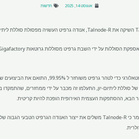
אוגוסט 14, 2025
חדשות
Talga משתמש בתהליך הידרומטאלורגי כדי לטהר גרפיט מש
ל סוללת ליתיום-יון, התעלמו זה מכבר על ידי ממחזרים, שהתמקדו ב
הבא, ההסתפקות העצמית האירופית הופכת להיות קריטית.
המנכ"ל הראשי מרטין פיליפס אמר כי Talnode-R משלים את ייצור האנודה הגרפ
לרית.