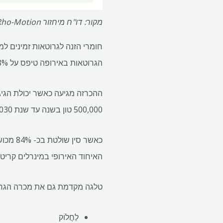
מקור: דו"ח מיחזור Rho-Motion Rho-Motion.
הגרוטאות באירופה טיפס על 38%ואילו צפון אמריקה עלה ב -49%.
ההכרזה מגיעה כאשר יכולת הגיג
500,000 טון בשנה עד שנת 2030, או פי 12 מהנתון 2020, לעומת 30,000 טון בשנת 2023.
האיחוד האירופי במינרלים קריטיים
טלגה מקדמת גם את מכרה הגרפיט הדרומי של ara
לַחֲלוֹק