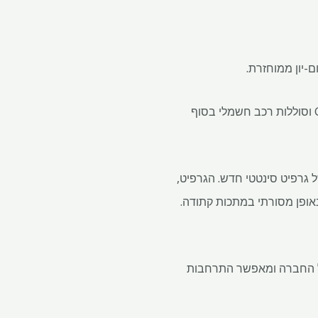
החידוש נועד לחזק את שרשרת אספקת הסוללות על ידי השבת גרפיט מסוללות גרוטאות Gigafactory וסוללות רכב חשמלי בסוף
וחזר ל 99.95%, התואם את הביצועים של גרפיט סינטטי חדש. הגרפיט,
אופן מסורתי במתכות קתודה.
יט הטבעי הגבוה של החברה ומאפשר התרחבות