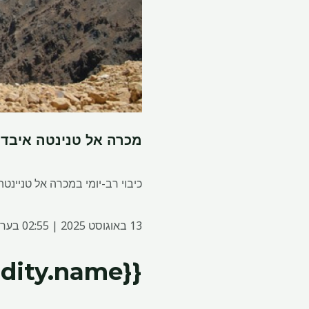
מכרה אל טנינטה איבד 20,000-30,000 טריט נחושת בגלל תאונה, אומר odelco
כיבוי רב-יומי במכרה אל טניינטה של Codelco בגלל תאונה בסוף יולי הוב
13 באוגוסט 2025 | 02:55 בערב
{{commodity.name}}