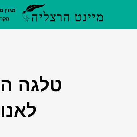
ילוג
מגזין מ
תוכן
מקרק
טלגה הו
לאנוד