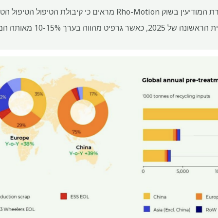
נתוני שוק מיחזור הסוללות מחברת המודיעין בשוק Rho-Motion מראים כי קי