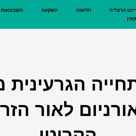
יינט הרצליה
חדשות
השקעה
חשבונאות
עין
חייה הגרעינית 
רניום לאור הזר
הקריטי