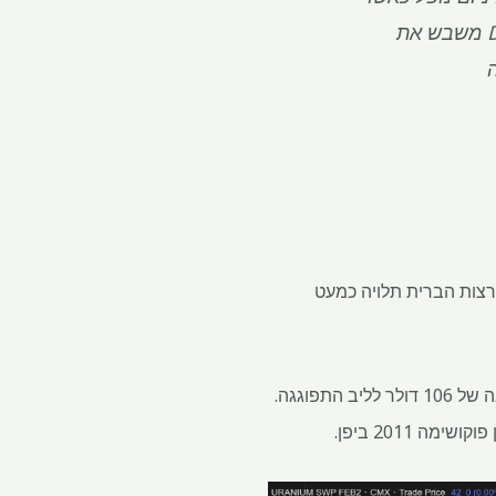
DeepSeek משבש את
ארצות הברית תלויה כמעט
מחיר האורניום משקף את הדינמיקה המשתנה הללו. עצרת הקצוות של השנה שעברה לשיא של 16 שנה של 106 דולר לליב התפוגגה.