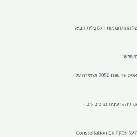
 של ההתחממות הגלובלית הביא
זו הייתה הכרה רשמית ב"תפקיד המפתח של אנרגיה גרעינית בהשגת פליטות גזי חממה גלובליים נטו-אפס עד שנת 2050 ושמירה על
רגיה גרעינית מרכיב ליבה
ביג טק גם נלהב מכיוון שהוא מחפש כוח יותר ויותר להאכיל את מרכזי הנתונים שלה. מיקרוסופט חתמה על עסקה עם Constellation