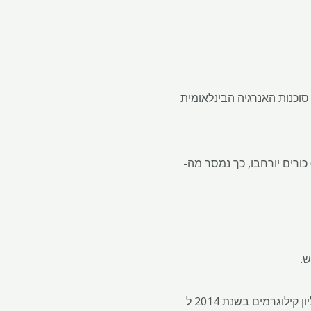
כמעט 420 כורים נמצא בדרך כדי להגיע לגבהים חדשים בשנת 2025, על פי סוכנות האנרגיה הבינלאומית
כ -63 כורים נמצאים כעת בבנייה, אחת הרמות הגבוהות ביותר מאז 1990, ותקופות החיים של מעל 60 כורים יורחבו, כך נמסר מה-
ש.
עשור של מחירים נמוכים גבה את מחירו, במיוחד בארצות הברית, שם הייצור נפל מכמעט חמישה מיליון קילוגרמים בשנת 2014 ל