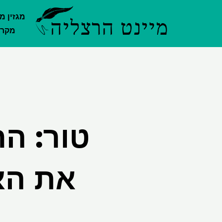
ילוג
מגזין מ
תוכן
מקרק
טור: הת
את האו