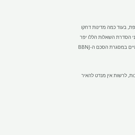
פת, בעוד כמה מדינות דחקו
van Doo מזהירים כי אישור כרייה לפני הסדרת השאלות הללו יפר
את UNCLOS ויערער את המשא ומתן העתידי, כולל שיחות על חלוקת הטבות עבור משאבים גנטיים ימיים במסגרת הסכם ה-BBNJ
ת, לרשות אין מנדט להאיר