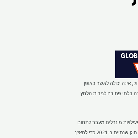
ם בים העמוק, אינה יכולה לאשר באופן
רה בלתי פתורה למרות הלחץ
 על ידי האו"ם המפקח על פעילויות מינרלים מעבר לתחום
השיפוט הלאומי, יסיים את תקנות הניצול שנמשכו זמן רב, במיוחד מאז שנאורו הפעילה את מה שנקרא חוק שנתיים ב-2021 כדי להאיץ