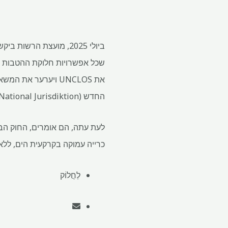
ביולי 2025, מועצת ה
החדש (Biodiversity Beyond National Jurisdiktion), אמנת האו"ם המובהקת שאומצה ב-2023.
לעת עתה, הם אומרים, החוק הב
כרייה עמוקה בקרקעית הים, לל
לַחֲלוֹק