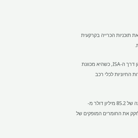
יקנית לוקהיד מרטין (סימול: LMT) החיתה מחדש את תוכניות הכרייה בקרקעית
.
Impossible Metals, שבסיסה בקליפורניה, הגישה בקשה לזכויות חיפוש הן על פי החוק האמריקאי והן דרך ה-ISA, כשהיא מכוונת
ת אחרות החיוניות לכלי רכב
חברת המתכות הקנדית (NASDAQ: TMCWW) הגישה בקשה להיתר מסחרי באפריל והבטיחה השקעה של 85.2 מיליון דולר מ-
כחלופה שאינה סינית המסוגלת לזקק את החומרים המופקים של