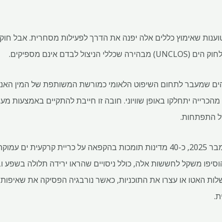
טוענות שאימוץ כללים אלה יפנה את הדרך לפעילות מסחרית. אבל חוקר
ול לבדם אינם מספיקים.
קעית הים שמעבר לתחום השיפוט הלאומי כמורשת המשותפת של המין הא
מהכרייה יתחלקו באופן שוויוני. חובה זו חייבת להתקיים באמצעות מ
ל התפתחות.
התמיכה באיפוק גדלה. נכון לדצמבר 2025, כ-40 מדינות תומכות בהקפאה על כריית קר
סיפו משקל לחששות אלה, כולל ניסויים שהראו ירידה תלולה בשפע וב
ות האטו או עצרו את התוכניות, כאשר נורבגיה הפסיקה את שאיפות 
ת.