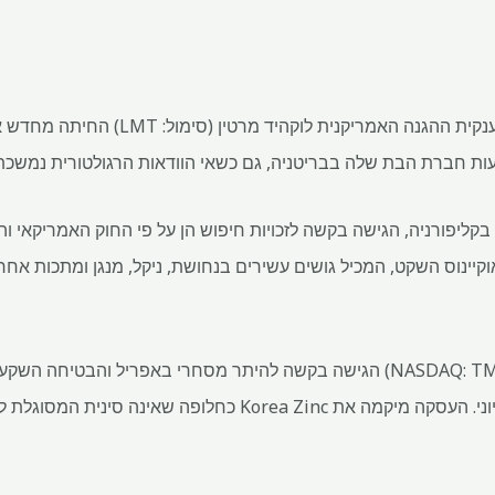
גם החברות מתמקמות מחדש. ענקית ההגנה האמר
עות חברת הבת שלה בבריטניה, גם כשאי הוודאות הרגולטורית נמשכת
 קלריון-קליפרטון (CCZ) באוקיינוס ​​השקט, המכיל גושים עשירים בנחושת, ניקל, מנגן ומתכו
Korea Zinc של דרום קוריאה ביוני. העסקה מיקמה את Korea Zinc 