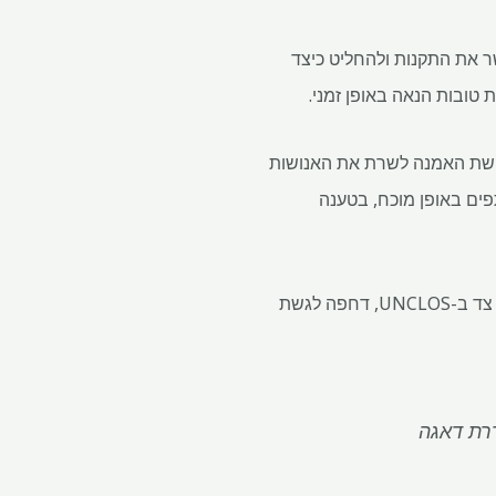
אשר את התקנות ולהחליט כיצד
 טובות הנאה באופן זמני.
דרישת האמנה לשרת את האנושות
פים באופן מוכח, בטענה
הנושא קיבל דחיפות חדשה ככל שהעניין הגיאופוליטי במינרלים מקרקעית הים מתגבר. ארה"ב, שאינה צד ב-UNCLOS, דחפה לגשת
רת דאגה