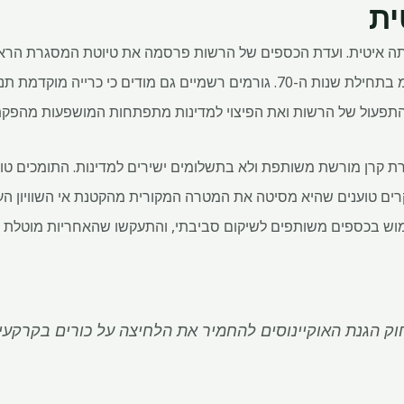
ית
שנים לאחר שהמושג עלה במו"מ בתחילת שנות ה-70. גורמים רשמיים גם מודים כי 
התפעול של הרשות ואת הפיצוי למדינות מתפתחות המושפעות מהפקת 
רת קרן מורשת משותפת ולא בתשלומים ישירים למדינות. התומכים טוענ
ים טוענים שהיא מסיטה את המטרה המקורית מהקטנת אי השוויון העול
מוש בכספים משותפים לשיקום סביבתי, והתעקשו שהאחריות מוטלת ע
וק הגנת האוקיינוסים להחמיר את הלחיצה על כורים בקרקעי