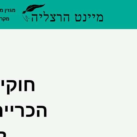
ילוג
מגזין מ
תוכן
מקרק
חוקי
הכריי
ל