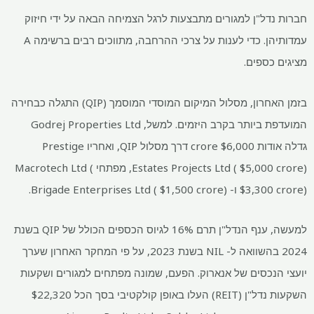
חברות נדל"ן למגורים מתבצעות לרגל הצמיחה הבאה על ידי חיזוק
עמדותיהן. כדי לענות על צרכי ההרחבה, מתווכים רבים ברשימה A
מציגים כספים.
בזמן האחרון, מסלול המיקום המוסדי המוסמך (QIP) התגלה כבחירה
המועדפת ביותר בקרב היזמים. למשל, Godrej Properties Ltd
גדלה אודות
$
6,000 crore דרך מסלול QIP, ואחריו Prestige
5,000 crore), מפתחי Macrotech Ltd (
$
Estates Projects Ltd (
3,300 crore) ו- Brigade Enterprises Ltd (
$
1,500 crore).
$
למעשה, ענף הנדל"ן תרם 16% לגיוס הכספים הכולל של QIP בשנת
2024 בהשוואה ל- NIL בשנת 2023, על פי המחקר האחרון שערך
יועצי הנכסים של אנארוק. הפעם, שמונה מפתחים למגורים ושקעות
השקעות נדל"ן (REIT) העלו באופן קולקטיבי בסך הכל
22,320
$