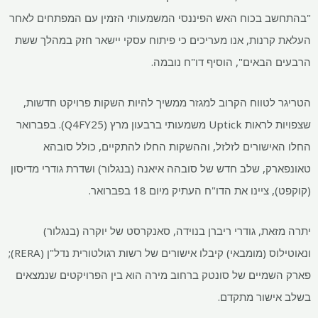
"בהתחשב בכוח האש הפיננסי המשמעותי הזמין עם המפתחים לאחר
העלאת קרנות, אנו מעריכים כי פיתוח עסקי יישאר חזק במהלך ששת
הרבעים הבאים", הוסיף דו"ח נובמה.
הטריגר לטווח הקרוב למגזר ממשיך להיות השקות פרויקט חדשות,
שצפויות לראות Uptick משמעותי ברבעון מרץ (Q4FY25). בפברואר
החלו האישורים לזלזל, וההשקות החלו להתקיים, כולל סובהא
טאונפארק, שלב חדש של סובהה איאנה (בנגלור) ושדרת גודרי מדיסון
(קוקפט), ציינו את הדו"ח העתיק מיום 18 בפברואר.
יתרה מזאת, גודרי ריברן בנוידה, סאנקרסט של יוקרה (בנגלור)
ונאוטילוס (מומבאי) קיבלו אישורים של רשות רגולטורית נדל"ן (RERA);
פארק השמיים של סונטק ברחוב מירה הוא בין הפרויקטים שנמצאים
בשלב אישור מתקדם.