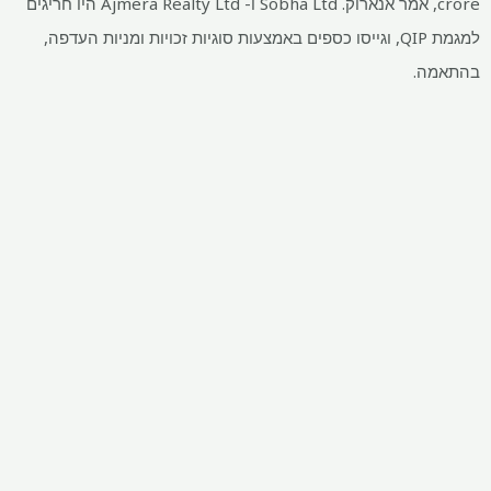
crore, אמר אנארוק. Sobha Ltd ו- Ajmera Realty Ltd היו חריגים
למגמת QIP, וגייסו כספים באמצעות סוגיות זכויות ומניות העדפה,
בהתאמה.