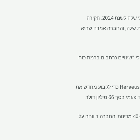
אי סדרים זוהו באתר מיחזור המתכות של קבוצת הפלטינה של Hanau, כך מסרה החברה בדוח השנתי שלה לשנת 2024. חקירה
מות במלאי המתכות היקרות שלה, והחברה אמרה שהיא
457. מיליון אירו לסיכונים הנובעים מהחקירה נכון לסוף 2024, ואמרה כי "שינויים נרחבים ברמת כוח
הכורה הדרום אפריקאי Northam Platinum אמרה באוגוסט כי היא ניהלה התקשרות "ידידותית" עם Heraeus כדי לקבוע מחדש את
קבוצת Heraeus בבעלות משפחתית פועלת על פני מספר קווי עסקים, עם כ-15,000 עובדים ביותר מ-40 מדינות. החברה דיווחה על