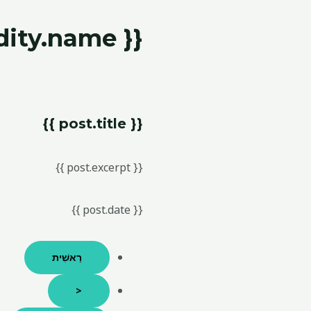
{{ commodity.name }}
{{ post.title }}
{{ post.excerpt }}
{{ post.date }}
רֵאשִׁית
<