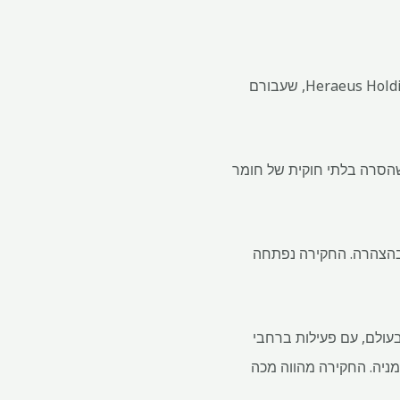
התובעים הגרמניים חוקרים חשד למעילה והונאה בזיקוק מתכות יקרות ובקונצרן התעשייתי Heraeus Holding GmbH, שעבורם
לאחר שעלו חשדות שייתכן שהסרה בלתי חוקית של חומר
202, אמרו התובעים בפרנקפורט בהצהרה. החקירה נפתחה
 בעולם, עם פעילות ברחבי
רמניה. החקירה מהווה מכה