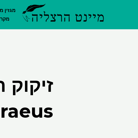
ילוג
מגזין מ
תוכן
מקרק
זיקוק 
Heraeus פגע בחקיר