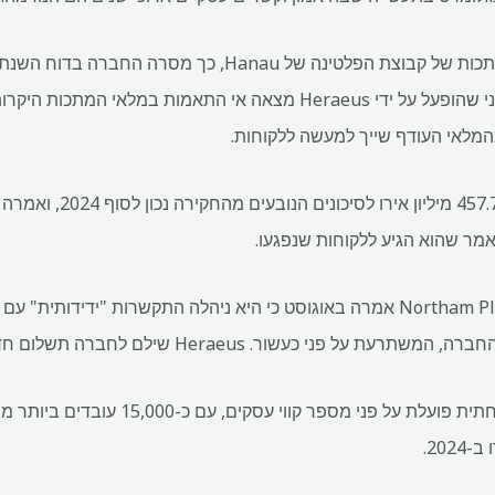
פנימית של משרד עורכי דין חיצוני שהופעל על ידי Heraeus מצאה אי התא
המלאי העודף שייך למעשה ללקוחות.
Heraeus הזמינה הפרשות של 7
 אמר שהוא הגיע ללקוחות שנפגעו.
שור. Heraeus שילם לחברה תשלום חד פעמי בסך 66 מיליון דולר.