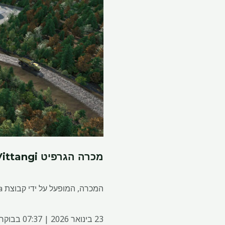
מכרה הגרפיט Vittangi בשבדיה מקבל אישור תוכנית ייעוד
המכרה, המופעל על ידי קבוצת Talga באוסטרליה, צפוי לייצר כ-100,000 טונות של עפרות גרפיט בשנה.
23 בינואר 2026 | 07:37 בבוקר