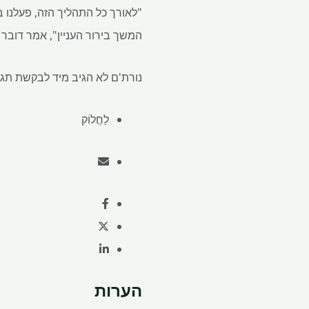
"לאורך כל התהליך הזה, פעלנו ב
המשך בירור העניין", אמר דובר Heraeus. "השלכות פרסונליות נחקקו, וננקטו צעדים נוספים כדי למנוע הישנות".
נורת'ם לא הגיב מיד לבקשת תגו
לַחֲלוֹק
הערות