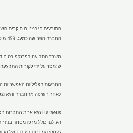
החברה הפרישה כמעט 458 מיליון אירו (537 מיליון דולר) לכיסוי סיכונים פוטנציאליים.
שנמסר על ידי לקוחות התבצעה 
לאחר חשיפה מהחברה והיא נמשכ
Heraeus היא אחת החברו
העולם, כולל מרכז מסחר בניו יור
לעסקי המתכות היקרות של הקונג