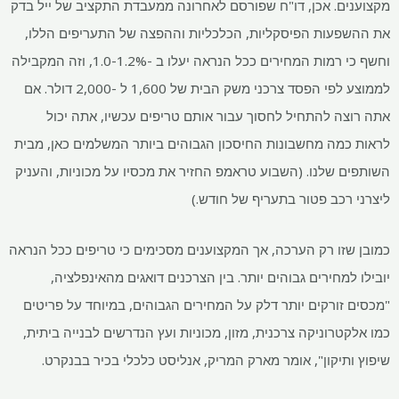
מקצוענים. אכן, דו"ח שפורסם לאחרונה ממעבדת התקציב של ייל בדק
את ההשפעות הפיסקליות, הכלכליות וההפצה של התעריפים הללו,
וחשף כי רמות המחירים ככל הנראה יעלו ב -1.0-1.2%, וזה המקבילה
לממוצע לפי הפסד צרכני משק הבית של 1,600 ל -2,000 דולר. אם
אתה רוצה להתחיל לחסוך עבור אותם טריפים עכשיו, אתה יכול
לראות כמה מחשבונות החיסכון הגבוהים ביותר המשלמים כאן, מבית
השותפים שלנו. (השבוע טראמפ החזיר את מכסיו על מכוניות, והעניק
ליצרני רכב פטור בתעריף של חודש.)
כמובן שזו רק הערכה, אך המקצוענים מסכימים כי טריפים ככל הנראה
יובילו למחירים גבוהים יותר. בין הצרכנים דואגים מהאינפלציה,
"מכסים זורקים יותר דלק על המחירים הגבוהים, במיוחד על פריטים
כמו אלקטרוניקה צרכנית, מזון, מכוניות ועץ הנדרשים לבנייה ביתית,
שיפוץ ותיקון", אומר מארק המריק, אנליסט כלכלי בכיר בבנקרט.