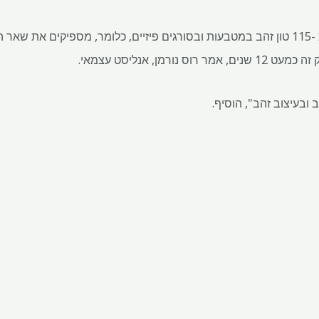
בשנה טיפוסית, ארה"ב צורכת כ -115 טון זהב במטבעות ובסורגים פיזיים, כלומר, מספי
 ובעיצוב זהב", הוסיף.