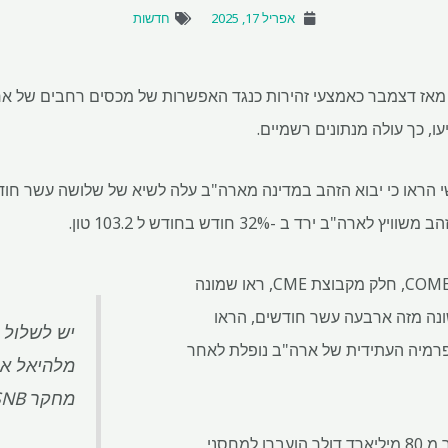
אפריל 17, 2025
חדשות
ק מאז דצמבר כאמצעי זהירות כנגד האפשרות של מכסים רחבים של ארה
ו, כך עולה מנתונים רשמיים.
מחסני ארה"ב שאושרו על ידי COMEX, חלק מקבוצת CME, ראו שמונה
ונה מזה ארבעה עשר חודשים, הראו
יש לשלול 
Da, מכיוון שהפרמיה העתידית של ארה"ב נופלת לאחר
מלהיאל איז
מחקר SNB
זהב, כסף ופלטינה בשווי של יותר מ 80 מיליארד דולר הועברו למחסני