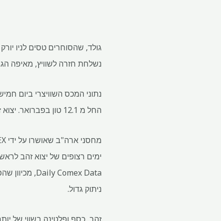
גולד, שהסוחרים טסים לניו יור
נשלחת חזרה לשוויץ, מאיפה הגיע
החל מ 12.1 טון בפברואר. יצוא זהב משוויץ לארה"ב ירד ב -32% חודש בחודש ל 103.2 טון.
ימים רצופים של יצוא זהב לראש
ily Comex Data
ניתוק גדול.