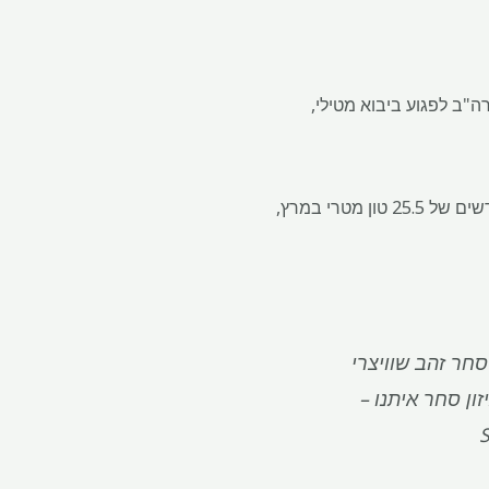
"ב לפגוע ביבוא מטילי,
נתוני המכס השוויצרי ביום חמישי הראו כי יבוא הזהב במדינה מארה"ב עלה לשיא של שלושה עשר חודשים של 25.5 טון מטרי במרץ,
סחר זהב שוויצרי
ון סחר איתנו –