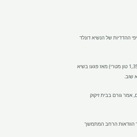
פי ההדדיות של הנשיא דונלד
מניות קומקס זהב יורדות ב -1.5 מיליון אונקיות טרוי, בשווי 4.8 מיליארד דולר, ל -43.6 מיליון אונקיות (1,357 טון מטרי) מאז פגעו בשיא
 אמר גורם בבית זיקוק
ר הוודאות הרחב המתמשך