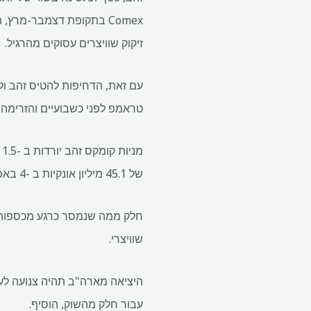
Comex בתקופת דצמבר-מרץ,
זיקוק שוויצרים עסוקים מהרגיל.
עם זאת, הדחיפות להטיס זהב ול
טראמפ לפני כשבועיים והזרימה
של 45.1 מיליון אונקיות ב -4 באפריל. הם החלו לעלות מ -17.1 מיליון גרם בנובמבר, כאשר נבחר לנשיא שוב.
חלק ממה שנמסר כרגע מכספות הז
שוויצרי.
היציאה מארה"ב תהיה צנועה לע
עבור חלק מהשוק, הוסיף.