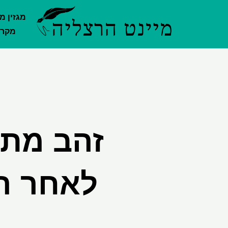
ילוג
מגזין מ
תוכן
מקרק
זהב מתח
לאחר ה