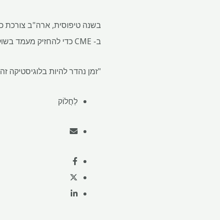
ב- CME כדי להחזיק מעמד בשוק זה כמעט 12 שנים, אמר רוס נורמן, אנליסט עצמאי.
"זמן נהדר להיות בלוגיסטיקה זהב
לַחֲלוֹק