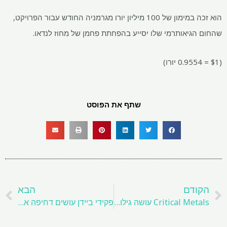
הוא זכה במימון של 100 מיליון יורו מגרמניה החודש עבור הפרויקט,
גיאותרמי שלו יסייע בהפחתת פחמן של מחוז לנדאו.
שתף את הפוסט
ם
הבא
דם
הבא
Critical Metals עושה גילוי גליום בפרויקט Tanbreez REE
פקידי ביידן עושים דחיפה אחרונה להשקעה בכרייה בגרינלנד