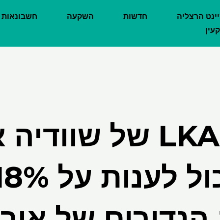
יינט הרצליה
חדשות
השקעה
חשבונאות
עין
ה- LKAB של שוודי
נדירים של איר