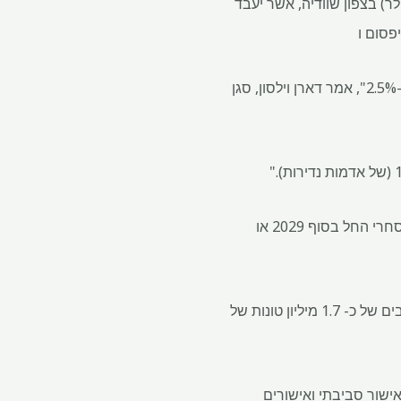
הקרקע ביום שלישי על צמח לולאה של 800 מיליון דולר (73 מיליון דולר) בצפון שוודיה, אשר יעבד
פסום ו
"אנו רואים את השלב הראשון שלנו לפוספטים בסביבות 6% (מהביקוש האירופי) וכדור הארץ הנדיר כ -2.5%", אמר דארן וילסון, סגן
מתקן לולאה יעבד תחילה פסולת ממכרה מלמברגט של LKAB בגליבר, צפון שוודיה, כאשר הייצור המסחרי החל בסוף 2029 או
ההתפתחות של לוליאה אינה תלויה בשאלה אם LKAB מפתחת את הממצא של Geijer, שיש בו משאבים של כ- 1.7 מיליון טונות של
לאישור סביבתי ואישורים