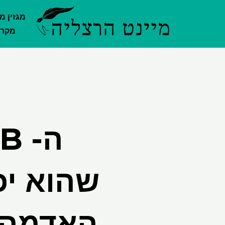
ילוג
מגזין מ
תוכן
מקרק
האדמה ה