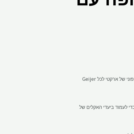
ה- LKAB של שוודיה יכול לספק כ -18% מהביקוש המתכת הנדיר באירופה בטווח הארוך אם מכרה הצפוני של ארקטי לכל Geijer
ה ירוקה כדי לעמוד ביעדי האקלים של