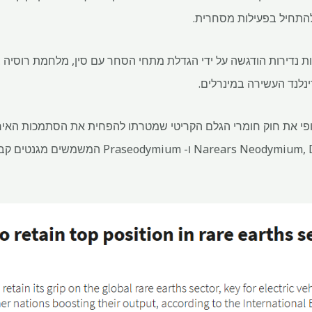
להתחיל בפעילות מסחרית.
נדירות הודגשה על ידי הגדלת מתחי הסחר עם סין, מלחמת רוסיה ב
נלנד העשירה במינרלים.
וד האירופי את חוק חומרי הגלם הקריטי שמטרתו להפחית את הסתמכות האי
עבור מינרלים כמו Narears Neodymium, Dysprosium ו