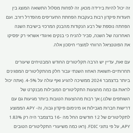
זה יכול להיות בירידה מכאן. זה לפחות מסלול התשואה המוצג בין
תעודות פיקדון רבות בעקבות הפחתת התעריפים מהפדרל רזרב. ועם
הפחתה נוספת של רבע הנקודות מהבנק המרכזי בישיבת השנה
האחרונה של השנה, סביר להניח כי בנקים ואיגודי אשראי רק יפסיקו
את הפוטנציאל הרווחי למוצרי חיסכון אלה.
עם זאת, עדיין יש הרבה תקליטורים החודש המבטיחים שיעורים
תחרותיים-תשואת האחוז השנתי עבור חלק מהתקליטורים המפגינים
ביותר בדצמבר 2024 ממשיכה להגיע ואף עולה על 4-5%. (אתה יכול
לראות גם כמה מהצעות התקליטורים המובילות מבנקרט של
השותפים שלנו.) אך רבות מההצעות הטובות ביותר מגיעות גם עם
דרישות חברות מגבילות או מינימום פיקדון גבוה, וה- APY הממוצע
לתקליטורים של 12 חודשים החל מה -16 בדצמבר היה רק ​​1.83%
APY, על פי נתוני FDIC. (ראו כמה משיעורי התקליטורים הטובים