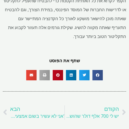
הקפד לקרוא את כל האותיות הקטנות כדי להבטיח שתעפיל לתקליטור
או לדרישות החברות של המוסד הפיננסי, במידת הצורך, וגם להבטיח
שאתה מוכן להישאר מושקע לאורך כל הקדנציה המתיישר עם
התעריף שאתה מקווה להשיג. שקילת גורמים אלה תעזור לקבוע את
התקליטור הטוב ביותר עבורך.
שתף את הפוסט
קודם
ה
הקודם
הבא
יש לי 700 אלף דולר שהושקעו עם היועץ שלי. לדבריה, העצה שלה תהיה צודקת בסופו של דבר, ובכל זאת 60% מהסחר שלה הפסידו כסף תוך שנה. באיזו תדירות יועץ צריך להיות נכון?
'אני לא עשיר בשום אמצעי.' אני בן 63 ובתקציב מוגבל – אבל 'בצורך גדול' של יועץ פיננסי. האם יש עזרה בשבילי?