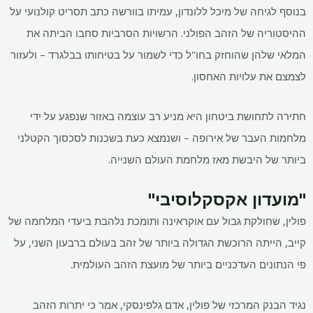
בנוסף לגיחה של מיכל ללונדון, עמיתו בוורשה כתב תסריט קולנועי על
ההיסטוריה של הזהב הפולני. הרשויות הסרביות סחבו הביתה את
המלאי שלהן שהוחזק בחו"ל כדי לשמור על בטיחותו בבלגרד – ולעזור
לצמצם את עלויות האחסון.
חתירה לתחושת ביטחון היא מניע רב עוצמה באזור שנפגע על ידי
מלחמות העבר של אירופה – ושנמצא כעת בשכנות לסכסוך הקטלני
ביותר של היבשת מאז מלחמת העולם השנייה.
"מועדון אקסקלוסיבי"
פולין, שחולקת גבול עם אוקראינה ותומכת נלהבת ביעדי המלחמה של
קייב, הייתה הרוכשת הגדולה ביותר של זהב בעולם ברבעון השני, על
פי הנתונים העדכניים ביותר של מועצת הזהב העולמית.
נגיד הבנק המרכזי של פולין, אדם גלפינסקי, אמר כי יתרות הזהב