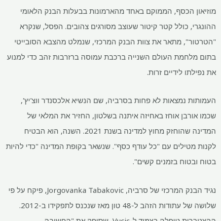
מוזיאון הכסף, הממוקם באחד מהארמונות בבעלות הבנק הלאומי
ההונגרי, כולל קטר קיטור שעוצב מסורגים צהובים. הפסל, שנקרא
"הטרטור", מתאר את צוות הבנק המרכזי, שנמלט מהצבא הסובייטי
בתום מלחמת העולם השנייה ברכבת עמוסה ברזרבות זהב כדי למנוע
את נפילתו לידיים זרות.
העמותות נמצאות לא פחות בסרביה, שם הנשיא אלכסנדר ווצ'יץ',
שכמו אורבן אוחז באחיזה איתנה בשלטון, החזיר את המלאי של
המדינה שהוחזק מחוץ למדינה בשנת 2021. השנה, הוא הבטיח
לקנות מטילים עם "כל עודף כסף". שנשאר בקופת המדינה "כדי להיות
בטוח ובטוח בזמנים קשים".
נגיד הבנק המרכזי של סרביה, Jorgovanka Tabakovic, פיקח על פי
שלושה של עתודות הזהב ל-48 טון מאז שנכנס לתפקידו ב-2012.
ההצטברות טופלה בצמוד ל-Vucic, שסיפק את "החשיבה