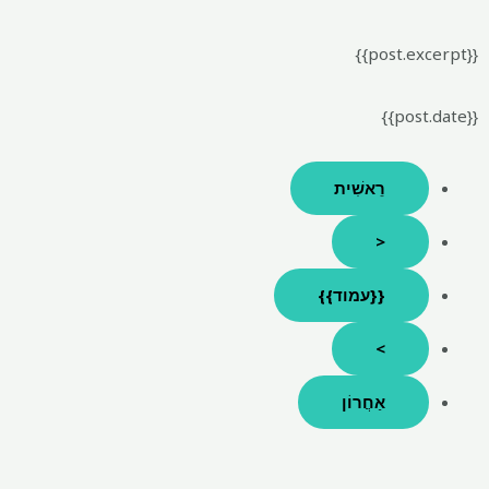
{{post.excerpt}}
{{post.date}}
רֵאשִׁית
<
{{עמוד}}
>
אַחֲרוֹן