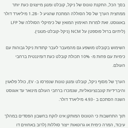
בסך הכל, התקנת טונוס של ניקל, קובלט ומנגן מייצגים כעת יותר
ממחצית הערך של סל הסוללה המתכת שהגיע ל -1.28 מיליארד דולר
באוגוסט. זאת למרות האימוץ המואץ של כימיקלי הסוללה של LFP
(ליתיום ברזל פוספט) על NCM (ניקל-קובלט-מנגני).
השימוש בקובלט מושפע גם מהמעבר לעבר קתודות ניקל גבוהות עם
כימיות עם פחות מ- 10% תכולת קובלט כעת דומיננטית ברחבי
העולם.
הערך של מסוף ניקל, קובלט ומנגן טונות שנפרסו ב- EV, כולל פלאגין
והיברידיות קונבנציונאליות, שנמכרו ברחבי העולם מינואר עד אוגוסט
השנה הסתכם ב -4.93 מיליארד דולר.
תוך התחשבות כי הטונוס המותקן אינו לוקח בחשבון הפסדים במהלך
עיבוד, המרה כימית או גרוטאות ייצור סוללות (לרוב באחוזים דו