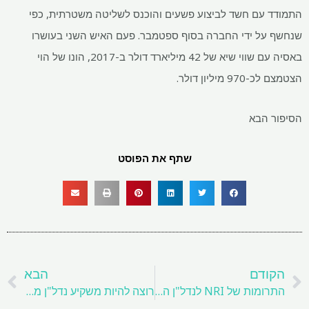
התמודד עם חשד לביצוע פשעים והוכנס לשליטה משטרתית, כפי
שנחשף על ידי החברה בסוף ספטמבר. פעם האיש השני בעושרו
באסיה עם שווי שיא של 42 מיליארד דולר ב-2017, הונו של הוי
הצטמצם לכ-970 מיליון דולר.
הסיפור הבא
שתף את הפוסט
קודם
ה
הקודם
הבא
התרומות של NRI לנדל"ן הודי גדלות במשך חמש שנים, ומגיעות ל-20% עד 2025
רוצה להיות משקיע נדל"ן מצליח? להלן 9 אסטרטגיות מפתח