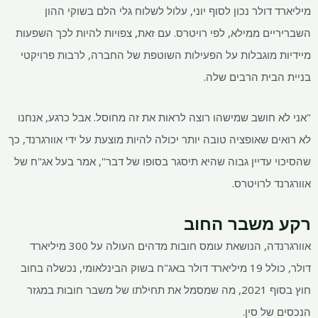
מיליארד דולר נכון לסוף יוני, עלול לשלוח גלי הלם בשוקי ההון
השבריריים ממילא, לפי רויטרס. עם זאת, צפויות להיות לכך השפעות
מיידיות מוגבלות על הפעילות השוטפת של החברה, לרבות פרויקטי
בניית הבית הרבים שלה.
"אני לא חושב שמישהו רוצה לראות את זה מחוסל. אבל כרגע, אנחנו
לא רואים שאופציה טובה יותר יכולה להיות מוצעת על ידי אוורגרנד, כך
שהסיכוי עדיין גבוה שהיא תיסגר בסופו של דבר", אמר בעל אג"ח של
אוורגרנד לרויטרס.
רקע משבר החוב
אוורגרנדה, הנושאת עומס חובות מדהים העולה על 300 מיליארד
דולר, כולל 19 מיליארד דולר באג"ח בשוק הבינלאומי, נכשלה בחוב
חוץ בסוף 2021, מה שמסמל את תחילתו של משבר חובות במגזר
הנכסים של סין.