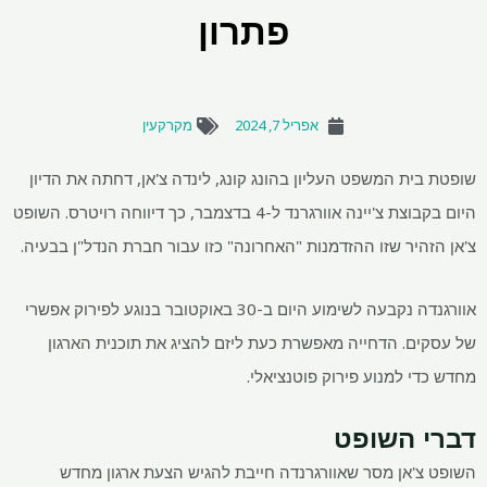
פתרון
אפריל 7, 2024
מקרקעין
שופטת בית המשפט העליון בהונג קונג, לינדה צ'אן, דחתה את הדיון
היום בקבוצת צ'יינה אוורגרנד ל-4 בדצמבר, כך דיווחה רויטרס. השופט
צ'אן הזהיר שזו ההזדמנות "האחרונה" כזו עבור חברת הנדל"ן בבעיה.
אוורגנדה נקבעה לשימוע היום ב-30 באוקטובר בנוגע לפירוק אפשרי
של עסקים. הדחייה מאפשרת כעת ליזם להציג את תוכנית הארגון
מחדש כדי למנוע פירוק פוטנציאלי.
דברי השופט
השופט צ'אן מסר שאוורגרנדה חייבת להגיש הצעת ארגון מחדש