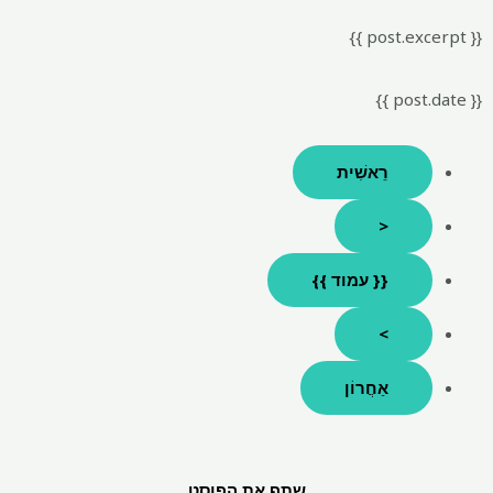
{{ post.excerpt }}
{{ post.date }}
רֵאשִׁית
<
{{ עמוד }}
>
אַחֲרוֹן
שתף את הפוסט