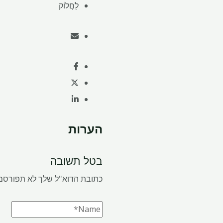
לַחֲלוֹק
הערות
בטל תשובה
כתובת הדוא"ל שלך לא תפורסם