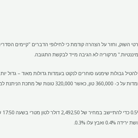
הגיב על פרטי השוק, וחזר על הצהרה קודמת כי לחילופי הדברים "קיימים הס
יננטיות." מרקוריה לא הגיבה מייד לבקשת התגובה.
י ה- LME שוקל להטיל גבולות שימנעו סוחרים לנקוט בעמדות גדולות מאוד – גדו
הסמוך. מניות אלומיניום LME עומדות על כ- 360,000 טון, כאש
אלומי
ואבץ עלו 0.3%.