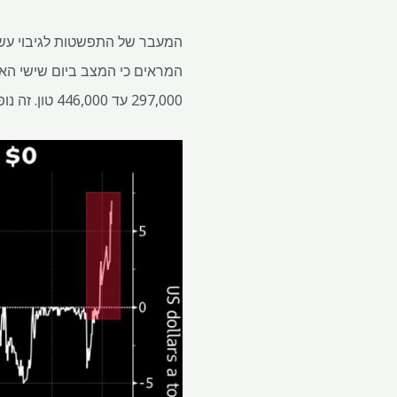
297,000 עד 446,000 טון. זה נופל בחדות מתחילת השבוע שעבר, כאשר העמדה עלתה על 862,000 טון.