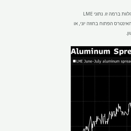
המעבר של התפשטות לגיבוי עשוי להיות סימן לכך שעמדתה של מרקוריה כבר לא מחויבת לדרישה להלוות ברמה זו. נתוני LME
 המצב ביום שישי האחרון חושף שסוחר אחד היה בעל תפקיד שווה ערך ל 20% עד 29% מהאינטרס הפתוח בחוזה יוני, או