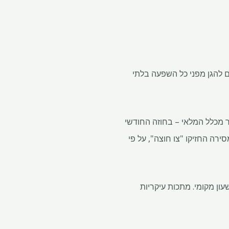
דרים להגן מפני כל השפעה בלתי
ל יותר מכלל המלאי – בחוזה החודשי
ר 320,000 טונות של מתכת הניתנת למסירה החזיקו "צו חוצה", על פי
ניום נסחר ב- LME צבר 0.5% כדי להתיישב במחיר של 2,492.50 דולר לטון מטרי בשעה 17:50 שעון מקומי. מתכות עיקריות