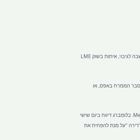
התפשטות מאלומיניום מרכזית שהייתה במוקד ההתערבות האחרונה של חילופי המתכת בלונדון שנחשבה לגיבוי, איתות בשוק LME
 במהלכם הוסבר הממרח באפס, או
בלומברג
דיווח ביום שישי
להשאיל אותו לסוחרים אחרים ב"דירה "על מנת להפחית את