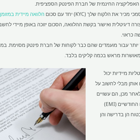
 האפליקציה החינמית של חברת הפינטק הספציפית.
את הלקוח שלך (KYC) יחד עם סכום
הלוואה מיידית במזומן
K נעשה בצורה דיגיטלית ואישור בקשת ההלוואה, הסכום יזוכה באופן מיידי לחש
 יותר עבור מועמדים שהם כבר לקוחות של חברת פינטק מסוימת. במקר
מאושרות מראש בכמה קליקים בלבד.
ליות מיידיות יכול
 אותן מבלי לחשוב על
אחר מכן, הם עשויים
להתקשות לשלם את התשלומים החודשיים (EMI)
טוח הן בדרישה והן