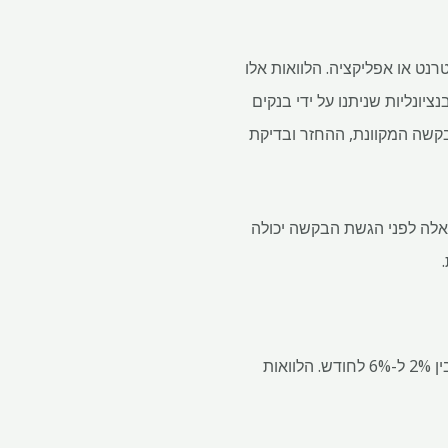
רנט או אפליקציה. הלוואות אלו
יונליות שניתנו על ידי בנקים
ת בשל אופי הבקשה המקוונת, ההחזר ובדיקת
 כאלה לפני הגשת הבקשה יכולה
אתה יכול להגיש בקשה הלוואה מיידית כאלה מכל מקום ובכל זמן, עם שיעורי ריבית שנעים בדרך כלל בין 2% ל-6% לחודש. הלוואות