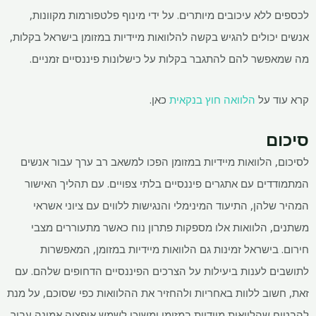
לכספים ללא עיכובים מיותרים. על ידי מינוף פלטפורמות מקוונות,
אנשים יכולים להגיש בקשה להלוואות מיידיות במזומן בישראל בקלות,
מה שמאפשר להם להתגבר בקלות על כישלונות פיננסיים זמניים.
קרא עוד על
הלוואה חוץ בנקאית
כאן.
סיכום
לסיכום, הלוואות מיידיות במזומן הפכו למשאב רב ערך עבור אנשים
המתמודדים עם אתגרים פיננסיים בלתי צפויים. עם תהליך האישור
המהיר שלהן, התיעוד המינימלי והנגישות ללווים עם ציוני אשראי
משתנים, הלוואות אלו מספקות פתרון נוח כאשר מתעוררים מצבי
חירום. בישראל זמינות גם הלוואות מיידיות במזומן, המאפשרות
לתושבים לענות ביעילות על הצרכים הפיננסיים הדחופים שלהם. עם
זאת, חשוב ללוות באחריות ולהחזיר את ההלוואות כפי שסוכם, על מנת
להבטיח שהלוואות מיידיות במזומן ימשיכו לשמש אופציה אמינה עבור