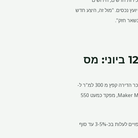
ון רגל רבוע, הכוללים חוזי שכירות חדשים, חידושים
ועץ נכסים. "מול זה, היצע חדש
קרא גם | רישום הנכסים במומבאי זינק ב-12% ביוני: מס
300 למ"ר ל-
550
"מכיוון ש-BKC ממשיכה להיות היעד המועדף על הדיירים לפעילות חזיתית, במיוחד, מחירי השכירות צפויים לעלות בכ-3-5% עד סוף