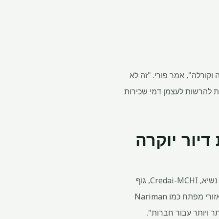
 עוברות לפריפריה של BKC, באזורים כמו קלינה וקורלה", אמר פורי. "זה לא
הפך להיות מאוד יקר." "ואז, חברות חדשות יותר מגיעות ל-BKC שמסוגלות להרשות לעצמן דמי שכירות
ב-H12024: עסקאות דיור יוקרה
"Worli ו-Loer Parel אכן מופיעים כמחוזות התאגידים הגדולים הבאים במומבאי", אמר דומניק רומל, נשיא, Credai-MCHI, גוף
הבונים העליון באזור המטרופולין של מומבאי (MMR). "עם תשתית מבוססת היטב, מעולה קישוריות לאזורי מפתח כמו Nariman