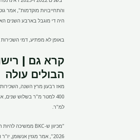
והתחייבויות מוקדמות", אמר גוט
היה די מוגבל בארבע השנים האחרונות, רק 1.5 מיליון מ"ר של שטחי משרדים נמס
באופן לא מפתיע, דמי השכירות 
הבולים עולה
מאז רבעון מרץ השנה, השכירות בשטחי משרדים בדרג
400 למטר מ"ר בשלוש שנים, אמר אנוג' פורי, יו"ר אנארוק. המיקום היקר ביותר של BKC הוא ב-Maker Maxity, מפקד כמעט
למ"ר.
2026", אמר מגזין אנשומן, יו"ר ומנכ"ל, הודו, SEA, MEA ב-CBRE, ייעוץ נדל"ן.