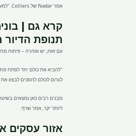
אמר Nadar של Colliers. "למעשה, יותר מ-95% מבנייני משרדים דרגה א' באזור טומנים בחובם פוטנציאל לפיתוח מחדש".
קרא גם | בונ
תנופת הדיור מ
עם זאת, יש אזהרה – פיתוח מחדש
לגרום לכולם להסכים לבצע את 
מבנים רבים כאן נמצאים בשיטת 
ליותר יקר, אמר שרף.
אזור עסקים א