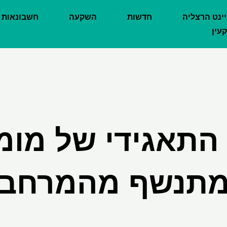
יינט הרצליה
חדשות
השקעה
חשבונאות
עין
התאגידי של מומ
תנשף מהמרחב