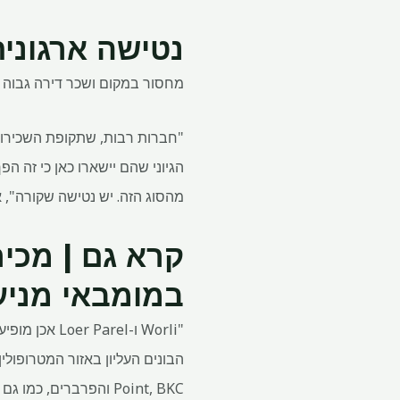
נטישה ארגונית
מחסור במקום ושכר דירה גבוה דחפו חלק ל
מהסוג הזה. יש נטישה שקורה", 
במומבאי מניע
Point, BKC והפרברים, כמו גם קרבתם למוקדים עסקיים גדולים, שני האזורים הופכים אטרקטיביים יותר ויותר עבור חברות".