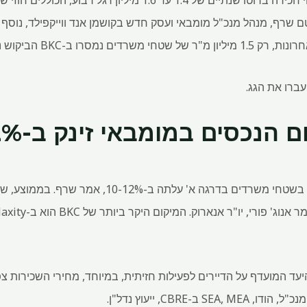
"בשנים 2022 ו-2023 ראינו נפחי חכירה ברוטו שנתיים של 1.4 עד 1.6 מילי
ם שרף, מנהל מנכ"ל מומבאי ועסק חדש בקושמן אנד ווייקפילד, נוסף י
רו ב-BKC הביקוש נשאר חזק".
עברו את הגג.
ה א' עלתה ב-10-12%, אמר שרף. בממוצע, שכר הדירה קפץ מ