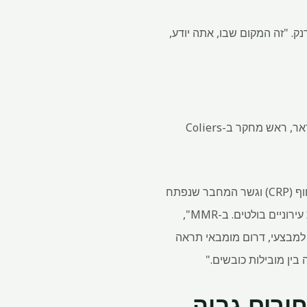
ק. "זה המקום שבו, אתה יודע,
230 רגל רבוע לחודש, אמר וימאל נדאר, ראש מחקר ב-Coliers
"פרויקטי תשתית מרכזיים מוכווני תחבורה, לרבות קישור הנמל של מומבאי (MTHL), פרויקט כביש החוף (CRP) וגשר המחבר שנפתח
לאחרונה הובילו להפחתה משמעותית בזמן הנסיעה ולשיפור הקישוריות של דרום מומבאי ויישובים תת עירוניים בולטים. ב-MMR",
קטע של קו 3 של המטרו של מומבאי המחבר את אריי ל-Cuff Parade יהפוך למבצעי, דרום מומבאי תראה
חירים גבוה