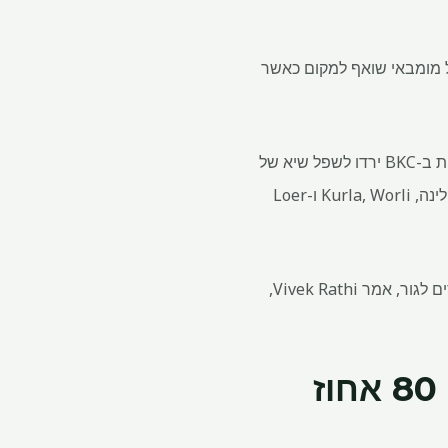
BKC), רובע העסקים היקר ביותר של מומבאי שואף למקום כאשר
לפי יועצי הנדל"ן Knight Frank India ו-Anarock Property Consultants, משרות המשרדים הפנויות ב-BKC ירדו לשפל שיא של
3-4% מ-13-14% לפני ארבע שנים, מה שמעלה את שכר הדירה ומעורר מאבק באזורים סמוכים כמו קלינה, Kurla, Worli ו-Loer
פרויקטי בנייה רבים עדיין רחוקים שנים מהבטחת תעודות תפוסה (OCs) הנחוצות לפני שהדיירים נכנסים לגור, אמר Vivek Rathi,
קרא גם | מומבאי, דלהי ובנגלור מדווחות על 80 אחוז