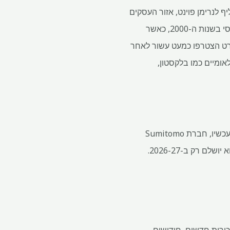
באי החלו לפתח 370 דונם של אדמות ביצות במרכז מומבאי בשנת 1977 כתחליף לנרימן פוינט, אזור העסקים
הראשי של המדינה באותה תקופה. שערי ההצפה ל-BKC נפתחו עם הגעתם של הבנקים והמגזר הפיננסי בשנות ה-2000, כאשר
 בנק ICICI, מלון Trident ובורס היהלומים בהרט הצטרפו כמעט עשור לאחר
אומיים כמו בלקסטון,
הביקוש לשטחי משרדים ב-BKC, במרחק נסיעה קצר משדה התעופה של העיר, עלה עם השנים. נכון לעכשיו, חברת Sumitomo
היפנית בונה מתחם משרדים במגרש של שלושה דונם של BKC שרכשה ב-2019, אך סביר להניח שהוא יושלם רק ב-2026-27.