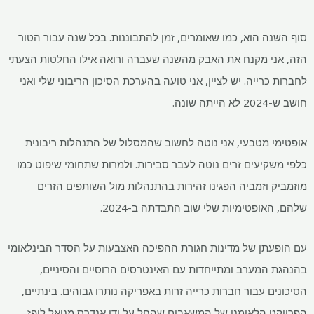
סוף השנה הוא, כמו שאומרים, זמן להתבוננות. בכל שנה עבור הטור
הזה, אני מקנח את האבק מהשנה שעברה ורואה אילו החלטות הצעתי
לחברות כרייה. יש לציין, אני טועה בהערכת הסיכון הריבוני שלי ואני
חושב ש-2024 לא הייתה שונה.
אופטימי מטבעי, אני נוטה לחשוב שהמסלול של התנהלות ריבונית
כלפי משקיעים זרים נוטה לעבר סבירות. ולמרות שתחומי שיפוט כמו
מוזמביק וזמביה הפגינו זהירות בהתנהלות מול השותפים הזרים
שלהם, האופטימיות שלי שוב התבדתה ב-2024.
עם הופעתן של מדינות חגורת ההפיכה האצבעות על הסדר הבינלאומי
בהנהגת המערב ומתייחדות עם האינטרסים הרוסיים והסיניים,
הסיכונים עבור חברות כרייה זרות באפריקה נותרו גבוהים. בינתיים,
הפרויקט הלאומני של המשאבים שהחל על ידי אנדרס מנואל לופז