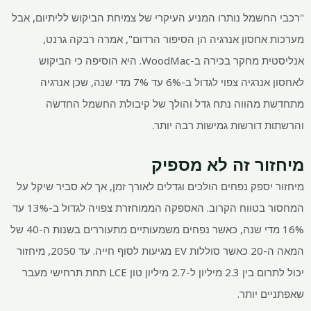
"רכבי החשמל נותרו המניע העיקרי של צמיחת הביקוש לליתיום, אבל
מערכות אחסון אנרגיה הן הסיפור הרדום", אמרה רבקה גרנט,
אנליסטית מחקר בכירה ב-WoodMac. היא הוסיפה כי הביקוש
לאחסון אנרגיה צפוי לגדול ב-6% עד 7% מדי שנה, שכן אנרגיה
מתחדשת מהווה נתח גדל והולך של קיבולת החשמל החדשה
והרשתות דורשות גמישות רבה יותר.
מיחזור זה לא מספיק
מיחזור יספק נפחים הולכים וגדלים לאורך זמן, אך לא סביר שיקל על
המחסור בטווח הקרוב. האספקה ​​הממוחזרת צפויה לגדול ב-13% עד
16% מדי שנה, כאשר נפחים משמעותיים מתעוררים בשנות ה-40 של
המאה ה-20 כאשר סוללות EV מגיעות לסוף חייה. עד 2050, מיחזור
יכול לתרום בין 2.3 מיליון ל-2.7 מיליון טון LCE תחת תרחישי מעבר
שאפתניים יותר.