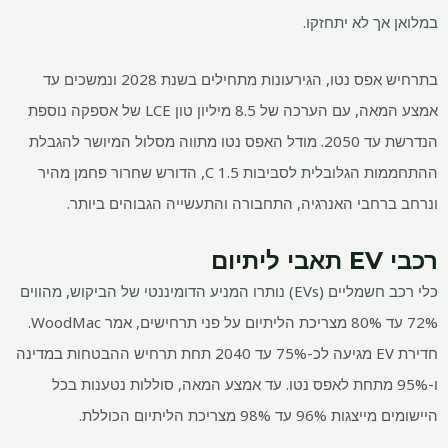
במלואן אך לא יתחזקו.
בתרחיש אפס נטו, הגירעונות מתחילים בשנת 2028 ונמשכים עד
אמצע המאה, עם הערכה של 8.5 מיליון טון LCE של אספקה ​​נוספת
הנדרשת עד 2050. מודל האפס נטו מתווה מסלול המיושר להגבלת
ההתחממות הגלובלית לסביבות 1.5 C, הדורש שחרור פחמן מהיר
ונרחב ברחבי האנרגיה, התחבורה והתעשייה הגבוהים ביותר.
רכבי EV תאבי ליתיום
כלי רכב חשמליים (EVs) נותרו המניע הדומיננטי של הביקוש, מהווים
72% עד 80% מצריכת הליתיום על פני תרחישים, אמר WoodMac.
חדירת EV מגיעה לכ-75% עד 2040 תחת תרחיש ההבטחות במדינה
ו-95% מתחת לאפס נטו. עד אמצע המאה, סוללות נטענות בכל
היישומים מייצגות 96% עד 98% מצריכת הליתיום הכוללת.