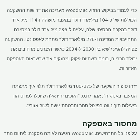
כדי לעמוד בביקוש החזוי, WoodMac מעריכה את דרישות ההשקעה
הכוללות של כ-104 מיליארד דולר במעבר מושהה ו-114 מיליארד
דולר במקרה הבסיסי שלה, עלייה ל-236 מיליארד דולר במסגרת
התחייבויות המדינה ו-276 מיליארד דולר מתחת לאפס נטו. ההשקעה
צפויה להגיע לשיא בין 2030 ל-2034 כאשר היצרנים מרחיבים את
יכולת הכרייה, בונים תשתיות זיקוק ומחזקים את שרשראות האספקה ​​
האזוריות.
"זהו סיפור השקעה של 100-275 מיליארד דולר תלוי איך מתפתח
המעבר באנרגיה", אמר גרנט. "הזוכים יהיו אלה שיוכלו לפרוס הון
ביעילות תוך ניווט בפיצול סחר והבטחת גישה לשוק אזורי".
מחסור באספקה
על פני כל התרחישים, WoodMac הגיעה לאותה מסקנה: ליתיום נותר