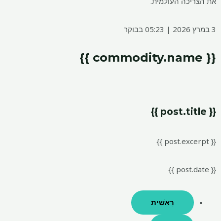
את הצריכה העולמית.
3 במרץ 2026 | 05:23 בבוקר
{{ commodity.name }}
{{ post.title }}
{{ post.excerpt }}
{{ post.date }}
רֵאשִׁית