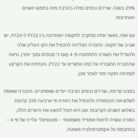
25% בשנה. שרירם נכסים נפלה בהרבה מזה בחמש השנים
האחרונות.
עם זאת, כאשר אתה מתקרב לתקופה האחרונה בין FY22 ל-FY24, יש
שביב של תקווה. החברה הצליחה להכפיל את הקו העליון שלה
ולהגדיל את השורה התחתונה פי 4 (אם כי מבסיס נמוך יותר). נראה
שהחברה התגברה על כמה אתגרים עד FY22, והנחתה את הקרקע
לצמיחה חזקה יותר לאחר מכן.
במבט קדימה, שרירם נכסים הציבה יעדים שאפתניים. החברה שואפת
לשלש את הכנסותיה ולהכפיל את רווחיה פי ארבעה
250 קרונות
בשלוש השנים הקרובות. אם היא תוכל להשיג את היעדים הללו,
המניה עשויה לראות אפסייד משמעותי – פוטנציאלי עלייה של פי 4 –
בהתבסס על אקסטרפולציה פשוטה.