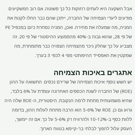
אבל השקעה היא לעתים רחוקות כל כך פשוטה. אם רוב המשקיעים
מודעים ליעדי הצמיחה של החברה, ייתכן שהם כבר החלו לקנות את
המניה, מה שמעלה את מחירה. ואכן, המניה נסחרת כיום במכפיל PE
של פי 28, שהוא גבוה ב-40% מהממוצע ההיסטורי של פי 20. זה
מצביע על כך שחלק ניכר מהצמיחה הצפויה כבר מתומחרת, מה
שמקטין את האפסייד ההיפותטי מפי 4 לכפי 3 בערך.
אתגרים באיכות הצמיחה
יש חשש נוסף: איכות הצמיחה של שרירם נכסים. התשואה על ההון
(ROE) של החברה לשנת הכספים האחרונה עומדת על 6% בלבד,
שהיא משמעותית מתחת לרמה הנקובת. היסטורית, ה-ROE שלה היה
גרוע גם כן. ROE של 5-6% הוא הרבה מתחת לעלות ההון, בדומה
ללוות כסף ב-10-12% ולהרוויח רק 5-6% על כך. אם זה יימשך,
העסק עלול להפוך לבלתי בר-קיימא בטווח הארוך.