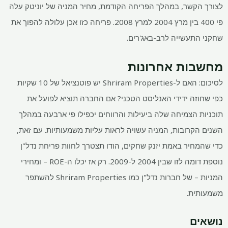
לצורך הקשר, במהלך הפריחה הקודמת, מחיר המניה של יוניטק עלה
פי 400 בין מרץ 2004 למרץ 2008. פריחה כזו אכן עלולה להפוך את
שחקני התעשייה לרב-באג'רים.
מחשבות אחרונות
לסיכום: האם ל-Shriram Properties יש פוטנציאל של 10 שקיות
כפי שחוזה ידידי האנליסט הטכני? אם החברה תוציא לפועל את
תוכניות הצמיחה שלה ביעילות והרווחים יכפילו פי ארבעה במהלך
השנים הקרובות, המניה עשויה לראות עליות משמעותיות. עם זאת,
כדי שהמחיר באמת יזנק שחקים, הודו תצטרך לחוות פריחת נדל"ן
נוספת דומה לזו שבין 2004 ל-2009. רק אז יכלו ה-ROE – ומחירי
המניות – של חברות נדל"ן כמו Shriram Properties להשתפר
משמעותית.
נושאים