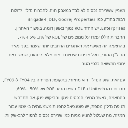
מעניין ששרירם נכסים לא לבד במאבק הזה. לחברות נדל"ן גדולות
רבות בהודו, כמו DLF, Godrej Properties, ו-Brigade
Enterprises, יש החזר ROE נמוך באופן דומה. בעשור האחרון,
החברות הללו עמדו על ממוצעים של ROE של 3%, 5% ו-7%,
בהתאמה. זה משקף את האתגרים הרחבים יותר שעמד בפני מגזר
הנדל"ן ההודי, כולל מכירות איטיות ורמות מלאי גבוהות, שמשכו את
יחסי התשואה כלפי מטה.
עם זאת, שוק הנדל"ן הוא מחזורי. בתקופת הפריחה בין FY04 ל-FY09,
חברות כמו Unitech ו-DLF השיגו החזר ROE של 50% ו-60%,
בהתאמה, כאשר מחירי הנכסים זינקו והביקוש זינק. אם תתרחש
תנופת נדל"ן נוספת, יש פוטנציאל לתפנית משמעותית ב-ROE עבור
המגזר, מה שעלול להניע מניות כמו שרירם נכסים להפוך לרב-שקיות.