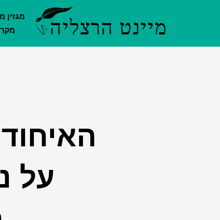
ילוג
מגזין מ
תוכן
מקרק
האיחוד 
על נ
ב