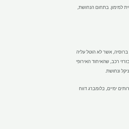
ת למימון. בתחום הנחושת,
MMC Norilsk Ni, חברת הכרייה הגדולה ברוסיה, אשר לא הוטל עליה
-40% מהפלדיום העולמי המשמש בזרזי רכב, שהאיחוד האירופי
יקל ונחושת.
ותים ימיים,
בלומברג
דווח