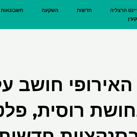
יינט הרצליה
חדשות
השקעה
חשבונאות
עין
האירופי חושב על
חושת רוסית, פלט
סנקציות חדשות