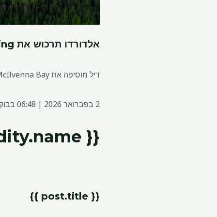
אלדורדו תרכוש את Foran Mining תמורת 2.8 מיליארד דולר על רקע דחיפה של נחושת
דיל מוסיפה את McIlvenna Bay, בססקצ'ואן, כפרויקט צמיחה בטווח הקרוב לקראת התפוקה המסחרית המתוכננת השנה.
2 בפברואר 2026 | 06:48 בבוקר
{{ commodity.name }}
{{ post.title }}