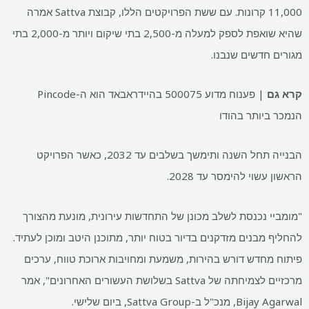
11,000 קרונות. עם ששת הפרויקטים הללו, קבוצת Sattva אמרה
שהיא שואפת לספק למעלה מ-2,500 בתי שיקום ויותר מ-2,000 בתי
מגורים חדשים שנבנו.
קרא גם
| פענוח מדוע 500075 בהיידראבאד הוא ה-Pincode
הנמכר ביותר בהודו
הבנייה תחל השנה ותימשך בשלבים עד 2032, כאשר הפרויקט
הראשון עשוי להימסר עד 2028.
"מומביי נכנסת לשלב מכונן של התחדשות עירונית, מונעת מהצורך
להחליף מבנים מזדקנים בדיור בטוח יותר, מתוכנן היטב ומוכן לעתיד.
פיתוח מחדש דורש בהירות, משמעת ומחויבות ארוכת טווח, ערכים
מרכזיים לצמיחתה של Sattva בשלושת העשורים האחרונים", אמר
Bijay Agarwal, מנכ"ל ב-Sattva Group, ביום שלישי.